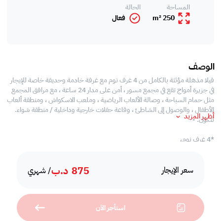
المساحة
الحالة
250 m²
فعال
الوصف
فيلا مذهلة مؤثثة بالكامل من 4 غرف نوم مع غرفة خادمة وحديقة خاصة للإيجار
في جزيرة أمواج تقع في مجمع مسور ، أمن على مدار 24 ساعة ، مع مرافق المجمع
مثل حمام السباحة ، وصالة الألعاب الرياضية ، وملعب الاسكواش ، ومنطقة ألعاب
الأطفال ، والوصول إلى الشاطئ ، وقاعة حفلات خارجية وداخلية / منطقة شواء.
أظهر المزيد
تتكون: -
*4 غرف نوم،
* 6 حمامات ،
* غرفة جلوس واسعة ،
875
د.ب
* مطبخ شبه مفتوح مع جميع الاجهزة ،
سعر الإيجار
/ شهري
*غرفة الخادمة،
* حديقة خاصة ،
* عدد 2 موقف مظلل.
استأجر الآن
مرافق:-