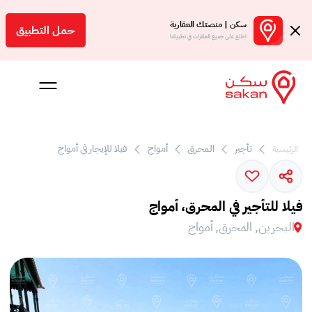
سكن | منصتك العقارية
حمل التطبيق
اطلع على جميع العقارات في تطبيقنا
تأجير
المحرق
أمواج
فيلا للإيجار في أمواج
الرئيسية
 بالعمولة
Engl
فيلا للتأجير في المحرق، أمواج
بحرين
البحرين, المحرق, أمواج