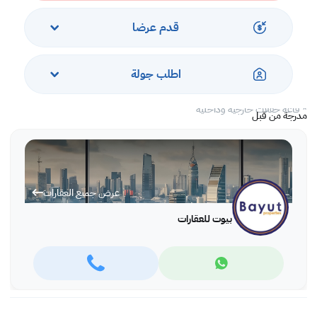
* تقاسم حمام السباحة ،
*نادي رياضي،
قدم عرضا
* ملعب الأطفال ،
* ملعب الاسكواش ،
*قاعة الأحتفال،
اطلب جولة
* منطقة للشواء ،
* أمن على مدار 24 ساعة.
* قاعة حفلات خارجية وداخلية
مدرجة من قبل
الإيجار: 875 دينار بحريني حصريا
إيجار لمدة سنة واحدة
عرض جميع العقارات
لا توجد رسوم وكالة / وساطة
بيوت للعقارات