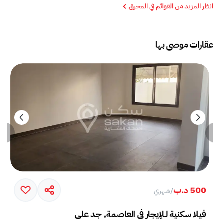
انظر المزيد من القوائم في المحرق
عقارات موصى بها
500 د.ب
/
شهري
فيلا سكنية لـلإيجار في العاصمة, جد علي