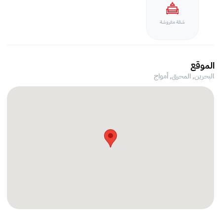
شقة مفروشة
الموقع
البحرين, المحرق,
أمواج