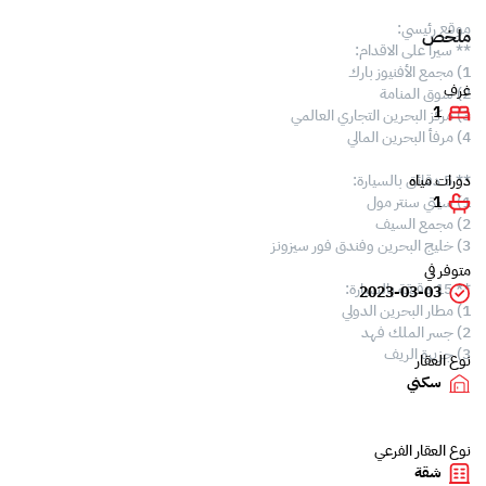
موقع رئيسي:
ملخص
** سيرا على الاقدام:
1) مجمع الأفنيوز بارك
غرف
2) سوق المنامة
1
3) مركز البحرين التجاري العالمي
4) مرفأ البحرين المالي
** 5 دقائق بالسيارة:
دورات مياه
1) سيتي سنتر مول
1
2) مجمع السيف
3) خليج البحرين وفندق فور سيزونز
متوفر في
** 15 دقيقة بالسيارة:
2023-03-03
1) مطار البحرين الدولي
2) جسر الملك فهد
3) جزيرة الريف
نوع العقار
سكني
نوع العقار الفرعي
شقة