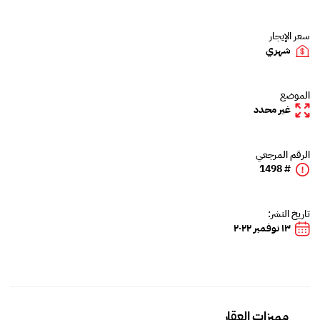
سعر الإيجار
شهري
الموضع
غير محدد
الرقم المرجعي
# 1498
تاريخ النشر:
١٣ نوفمبر ٢٠٢٢
مميزات العقار