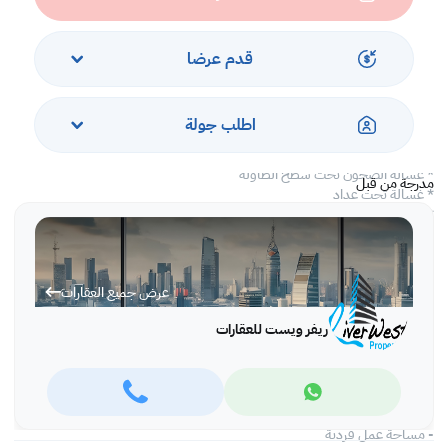
* الغرور مكافحة
أدوات المطبخ:
قدم عرضا
* ثلاجة مدمجة
* ميكروويف مدمج
* بنيت في الفرن
اطلب جولة
* مسطح مدمج
* مدخنة
* غسالة الصحون تحت سطح الطاولة
مدرجة من قبل
* غسالة تحت عداد
* بالوعة بما في ذلك خلاط سطح السفينة العالية
مجموعة كبيرة من وسائل الراحة:
- حمام سباحة على التراس
عرض جميع العقارات
- خدمات الكونسيرج على مدار 24 ساعة
- صالة رياضية مجهزة بالكامل
ريفر ويست للعقارات
- منطقة لعب الاطفال
- غرفة اجتماعات خاصة
- دخول حصري إلى الصالة
-
سينما مايكرو لستة ضيوف
- مساحة عمل فردية