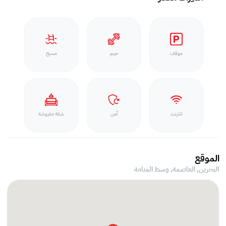
موقف
جيم
مسبح
انترنت
أمن
شقة مفروشة
الموقع
البحرين, العاصمة,
وسط المنامة