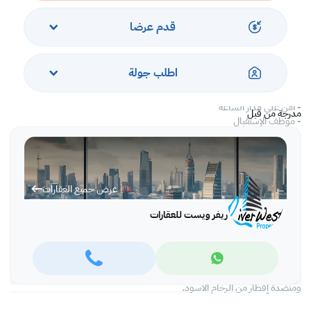
مرافق:
- حمام سباحة للكبار والصغار
قدم عرضا
- صالة رياضية للسيدات والرجال ،
ساونا وبخار
- منطقة للشواء
اطلب جولة
- منطقة لعب الأطفال
- منطقة للمشي
- أمن على مدار الساعة
مدرجة من قبل
- موظف الإستقبال
- المواقف المخصصة
جرب المرتفعات الجديدة التي تعيش الفخامة وتحرر من متاعب الحياة العصرية
للمدينة ، وإطلالة رائعة على البحر ،
عرض جميع العقارات
عند دخولك ، تقود إلى غرفة معيشة مفروشة جميلة مع مطبخ منضدة الإفطار ،
وغرف نوم رائعة بإضاءة واسعة.
ريفر ويست للعقارات
وهي محاطة بالبنوك والعيادات والمستشفيات والمدارس. البيئة المثالية للجميع
لا تفوت العيش في هذا العقار الجميل مع جميع المرافق الحديثة.
المطبخ مزود بأجهزة متكاملة من الفولاذ المقاوم للصدأ ومزودة بنظام إضاءة جيد
ومنضدة إفطار من الرخام الأسود.