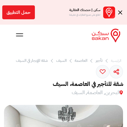
سكن | منصتك العقارية
حمل التطبيق
اطلع على جميع العقارات في تطبيقنا
تأجير
العاصمة
السيف
شقة للإيجار في السيف
الرئيسية
 بالعمولة
Engl
شقة للتأجير في العاصمة، السيف
بحرين
البحرين, العاصمة, السيف