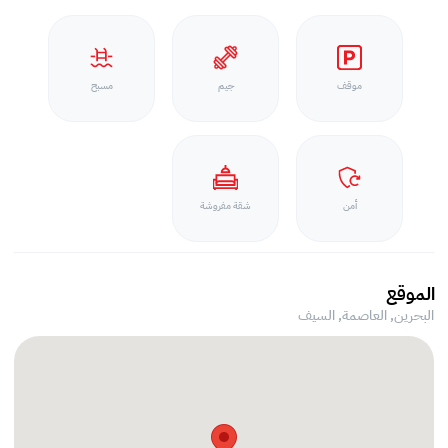
موقف
جيم
مسبح
أمن
شقة مفروشة
الموقع
البحرين, العاصمة,
السيف