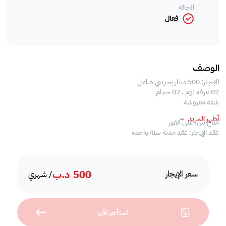
الحالة
فعال
الوصف
الإيجار: 500 دينار بحريني شامل
02 غرفة نوم ، 02 حمام
شقة مفروشة
أظهر المزيد
متاح من: على الفور
عقد الإيجار: عقد مدته سنة واحدة
سمات:
500
د.ب
02 غرف نوم
سعر الإيجار
/ شهري
02 حمامات كبيرة الحجم
مطبخ مفتوح مع تجهيزات عالية الجودة
غرفة المعيشة
استأجر الآن
منطقة الطعام