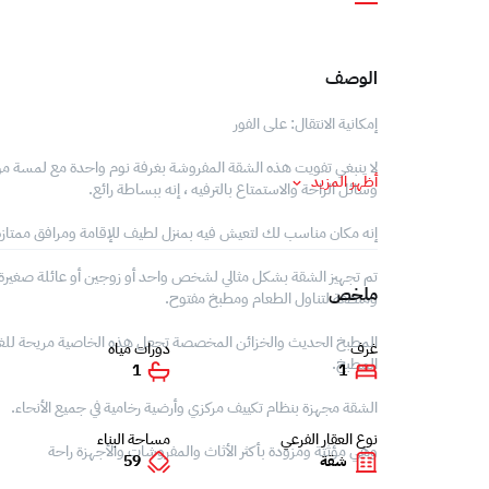
الوصف
إمكانية الانتقال: على الفور
لا ينبغي تفويت هذه الشقة المفروشة بغرفة نوم واحدة مع لمسة من 
أظهر المزيد
وسائل الراحة والاستمتاع بالترفيه ، إنه ببساطة رائع.
إنه مكان مناسب لك لتعيش فيه بمنزل لطيف للإقامة ومرافق ممتازة 
تم تجهيز الشقة بشكل مثالي لشخص واحد أو زوجين أو عائلة صغير
ملخص
ومنطقة لتناول الطعام ومطبخ مفتوح.
المطبخ الحديث والخزائن المخصصة تجعل هذه الخاصية مريحة للغا
غرف
دورات مياه
المطبخ.
1
1
الشقة مجهزة بنظام تكييف مركزي وأرضية رخامية في جميع الأنحاء.
نوع العقار الفرعي
مساحة البناء
وهي مؤثثة ومزودة بأكثر الأثاث والمفروشات والأجهزة راحة
شقة
59