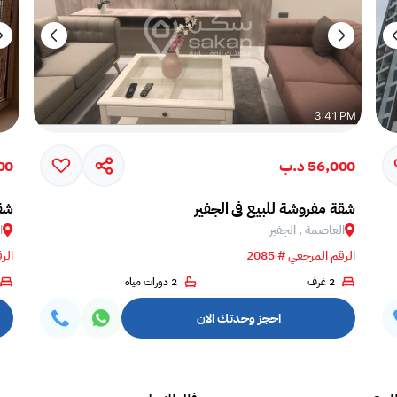
56,000 د.ب
000
شقة مفروشة للبيع في الجفير
شقة
العاصمة , الجفير
ا
الرقم المرجعي # 2085
الرق
2 غرف
2 دورات مياه
احجز وحدتك الان