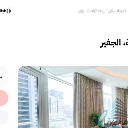
مدونة سكن
إحصائيات السوق
lish
 الجفير
سع