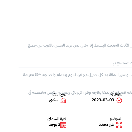
الأثاث الحديث البسيط. إنه مثالي لمن يريد العيش بالقرب من جميع
لتستمتع بها.
ة ، وتتميز الشقة بشكل جميل مع غرفة نوم وحمام واحد ومنطقة معيشة
ية فقد تم تزويدها بثلاجة وفرن كهربائي وغسالة ملابس مخصصة في
متوفر في
نوع العقار
2023-03-03
سكني
الموضع
فترة السماح
غير محدد
لا يوجد