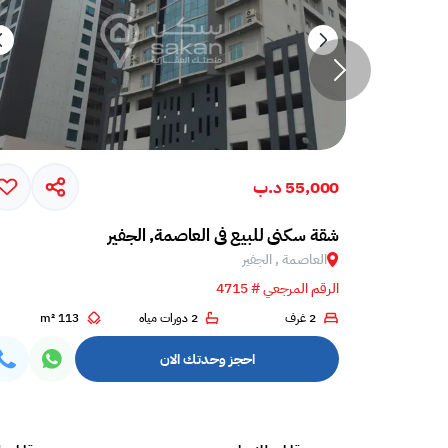
55,000 د.ب
شقة سكني للبيع في العاصمة, الجفير
العاصمة , الجفير
الرقم المرجعي # 4715
2 غرف
2 دورات مياه
113 m²
احجز وحدتك الان