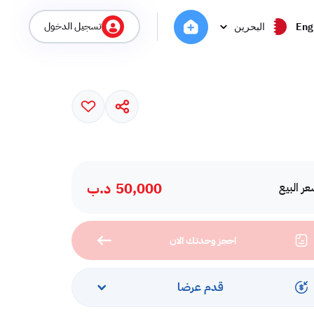
تسجيل الدخول
Eng
البحرين
50,000
د.ب
ر البيع
احجز وحدتك الان
قدم عرضا