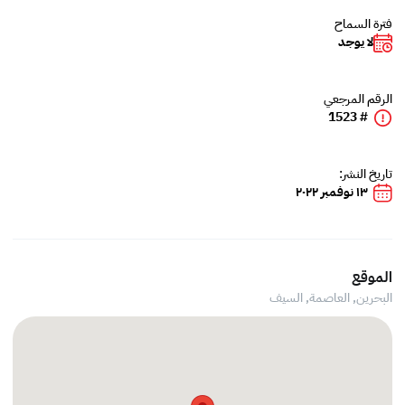
فترة السماح
لا يوجد
الرقم المرجعي
# 1523
تاريخ النشر:
١٣ نوفمبر ٢٠٢٢
الموقع
البحرين, العاصمة,
السيف