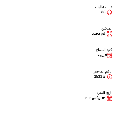
مساحة البناء
86
الموضع
غير محدد
فترة السماح
لا يوجد
الرقم المرجعي
# 1533
تاريخ النشر:
١٣ نوفمبر ٢٠٢٢