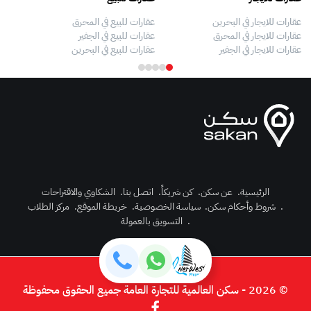
عقارات للايجار في البحرين
عقارات للبيع في المحرق
بيو
عقارات للايجار في المحرق
عقارات للبيع في الجفير
فلل
عقارات للايجار في الجفير
عقارات للبيع في البحرين
فلل
الرئيسية
.
عن سكن
.
كن شريكاً
.
اتصل بنا
.
الشكاوي والاقتراحات
.
شروط وأحكام سكن
.
سياسة الخصوصية
.
خريطة الموقع
.
مركز الطلاب
رك الآن
.
التسويق بالعمولة
دخول
© 2026 - سكن العالمية للتجارة العامة جميع الحقوق محفوظة