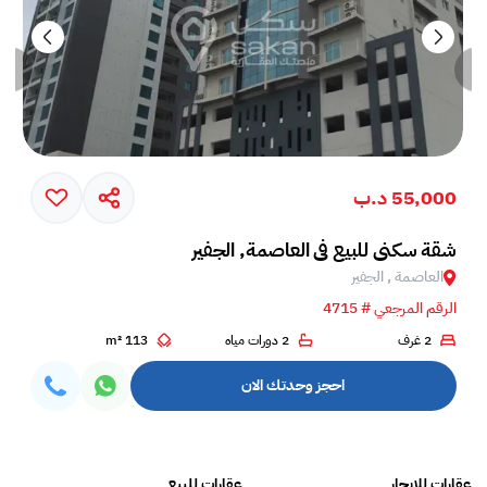
55,000 د.ب
شقة سكني للبيع في العاصمة, الجفير
العاصمة , الجفير
الرقم المرجعي # 4715
2 غرف
2 دورات مياه
113 m²
احجز وحدتك الان
عقارات للايجار
عقارات للبيع
فلل