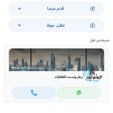
يتميز بما يلي:
- 01 غرفة نوم بحمام داخلي
قدم عرضا
- مرحاض للضيوف ،
- غرفة المعيشة
- منطقة الطعام
اطلب جولة
- مطبخ مفتوح
هذه الشقة الفريدة محاطة بوسائل الراحة المحلية وأماكن مخصصة للسيارات
للسكان.
مدرجة من قبل
غرفة معيشة رائعة مملوءة بالضوء ونافذة كبيرة ممتدة من الأرض حتى السقف مع
أثاثات ذات جودة ممتازة وتتيح الوصول إلى الشرفة.
مطبخ مفتوح مع مجموعة واسعة من الخزائن والأدراج ووحدات التخزين وحوض
عرض جميع العقارات
الثلاجة ووحدة التجميد.
غرفة نوم رئيسية مزودة بخزائن مدمجة بحمام داخلي وتكييف مركزي.
ريفر ويست للعقارات