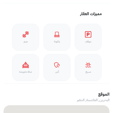
مميزات العقار
موقف
بلكونة
جيم
مسبح
أمن
شقة مفروشة
الموقع
البحرين, العاصمة,
الجفير