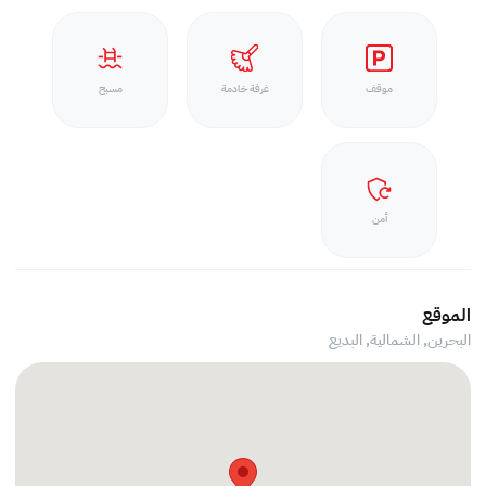
موقف
غرفة خادمة
مسبح
أمن
الموقع
البحرين, الشمالية,
البديع