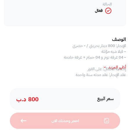
الحالة
فعال
الوصف
الإيجار: 800 دينار بحريني / - حصري
- فيلا شبه مؤثثة
- 04 غرفة نوم و 04 حمام + غرفة خادمة
أظهر المزيد
إمكانية الانتقال: على الفور
عقد الإيجار: عقد مدته سنة واحدة
مرافق:
- بركة مشتركه
800
د.ب
- منطقة لعب الاطفال
سعر البيع
- ملعب تنس
- حديقة خاصة
- 02 موقف سيارات مغطى
احجز وحدتك الان
- 24/7 أمن الكومباوند