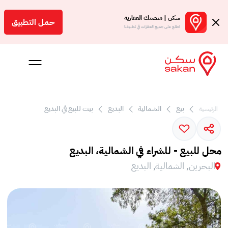
سكن | منصتك العقارية
حمل التطبيق
اطلع على جميع العقارات في تطبيقنا
بيع
الشمالية
البديع
بيت للبيع في البديع
الرئيسية
 بالعمولة
Engl
محل للبيع - للشراء في الشمالية، البديع
بحرين
البحرين, الشمالية, البديع