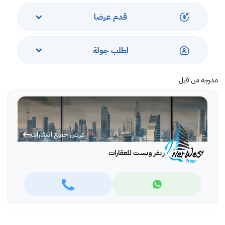
يقع بعيدًا عن مناطق الازدحام ،
هذه الفيلا المليئة بالضوء في البديع مع حديقة مصانة جيدًا للغاية مع مرافق
قدم عرضا
المجمع تمنحك أنت وعائلتك الخصوصية والهدوء التامين ، الفيلا بأكملها محاطة
بالطبيعة.
اطلب جولة
تشمل الفيلا المصممة بشكل جيد ما يلي:
- غرفة المعيشة
- منطقة الطعام
مدرجة من قبل
- غرفة تخزين
- مطبخ مغلق
- مكيفات سبليت
عند دخولك إلى هذا العقار ، يؤدي ذلك إلى غرفة جلوس / طعام فسيحة مع نوافذ
كاملة الطول مزودة بستائر تطل على الجمال الخارجي.
عرض جميع العقارات
من المدخل إلى غرفة المعيشة وغرف النوم ، تم فرش مكان الإقامة بأرضيات
ريفر ويست للعقارات
رخامية بالكامل. تم تحسين غرف النوم بخزائن مدمجة وحمامات داخلية.
فيلا مجمعة ستمنحك أنت وعائلتك تجربة معيشية رائعة.