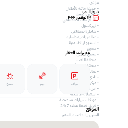
مرافق:
- حديقة مائية للأطفال
تاريخ النشر:
- الركض المسار
١٣ نوفمبر ٢٠٢٢
- حمام سباحة لا متناهي
- نهر كسول
- شاطئ اصطناعي
- صالة رياضية داخلية
- استديو لياقة بدنية
- منتجع
مميزات العقار
- مسبح داخلي
- منطقة اللعب
- منطقة لعب الأطفال
- صالة ترفيهية
- نادي البيت
- مركز أعمال
موقف
جيم
مسبح
- امن على مدار 24 ساعة
- استقبال 24 ساعة
- مواقف سيارات مخصصة
- فريق خدمة عملاء 24/7
الموقع
البحرين, العاصمة,
الجفير