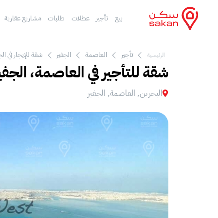
بيع
تأجير
عطلات
طلبات
مشاريع عقارية
تأجير
العاصمة
الجفير
شقة للإيجار في الج
الرئيسية
شقة للتأجير في العاصمة، الجفي
البحرين, العاصمة, الجفير