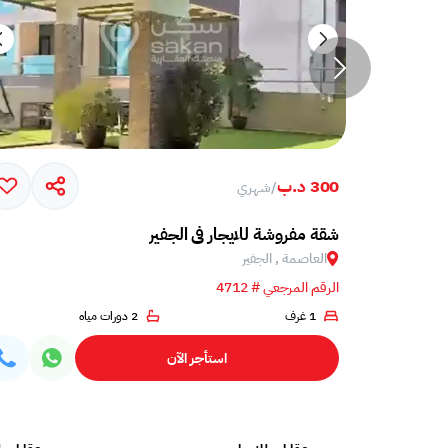
300 د.ب
/
شهري
شقة مفروشة للايجار في الجفير
العاصمة , الجفير
الرقم المرجعي # 4712
1 غرف
2 دورات مياه
استأجر الآن