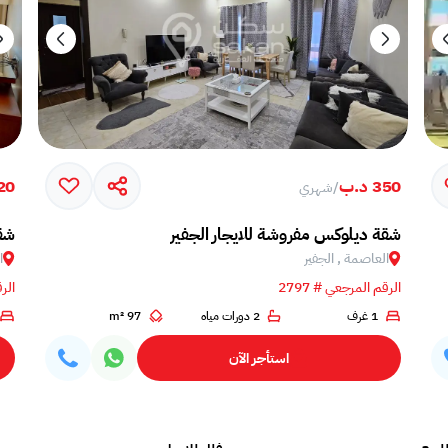
350 د.ب
320 
/
شهري
شقة ديلوكس مفروشة للايجار الجفير
شقة
العاصمة , الجفير
ا
الرقم المرجعي # 2797
الرق
1 غرف
2 دورات مياه
97 m²
استأجر الآن