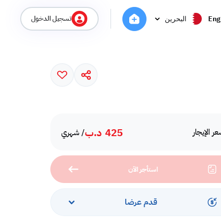
تسجيل الدخول
Eng
البحرين
425
د.ب
ر الإيجار
/ شهري
استأجر الآن
قدم عرضا