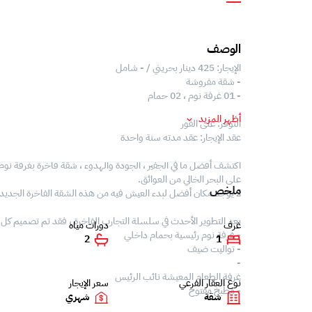
الوصف
الإيجار: 425 دينار بحريني / - شامل
- شقة مفروشة
- 01 غرفة نوم ، 02 حمام
أظهر المزيد
التوفر: على الفور
عقد الإيجار: عقد مدته سنة واحدة
اكتشف أفضل ما في الجفير ، الجودة والهدوء ، شقة فاخرة بغرفة ن
على البحر الخالي من العوائق.
ملخص
لا يوجد مكان أفضل لبدء العيش فيه من هذه الشقة الفاخرة الجديدة تم
يعد التطوير الأحدث في سلسلة التجارب الفاخرة ، فقد تم تصميم كل غر
غرف
دورات مياه
- غرفة نوم رئيسية بحمام داخلي
2
1
- تواليت ضيف
-
غرفة الطعام المعيشة نائب الرئيس
نوع العقار الفرعي
سعر الإيجار
- مطبخ مفتوح
شقة
شهري