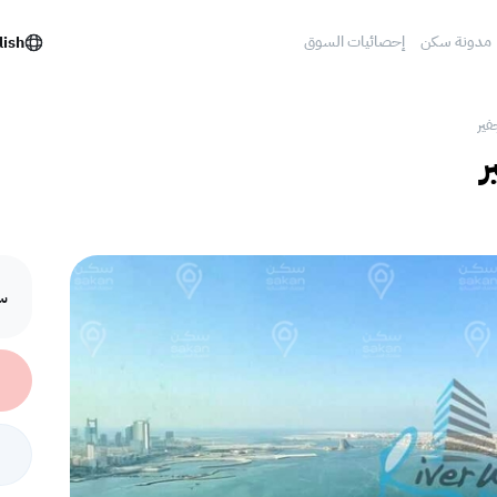
مدونة سكن
إحصائيات السوق
lish
فير
ر
سع