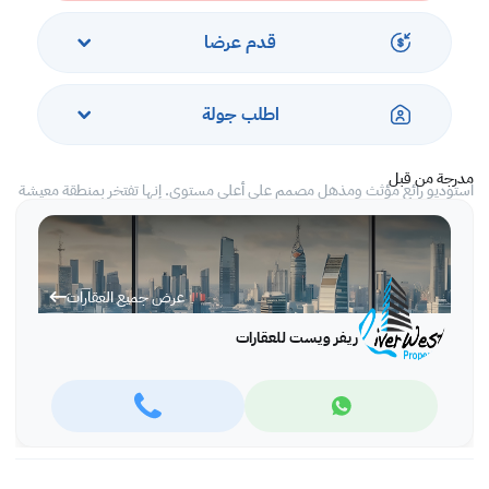
- حمام سباحة وصالة ألعاب رياضية
-
قدم عرضا
بخار وساونا
- ملعب تنس
- المواقف المخصصة
اطلب جولة
- أمن على مدار الساعة
- موظف استقبال 24/7
مدرجة من قبل
استوديو رائع مؤثث ومذهل مصمم على أعلى مستوى. إنها تفتخر بمنطقة معيشة
ومطبخ مفتوح ومنطقة سرير مع حمام مصان جيدًا. الأرضيات مغطاة بأرضيات
خشبية بالكامل.
منطقة السرير مؤثثة بسرير وخزانة ملابس مدمجة ودش زجاجي منفصل وحمام
كامل الحجم. هناك مساحة تخزين ممتازة في جميع أنحاء الاستوديو.
عرض جميع العقارات
تعتبر منطقة المعيشة وتناول الطعام ذات المخطط المفتوح مثالية للترفيه أو
ريفر ويست للعقارات
الاسترخاء والاسترخاء ، وأسطح عمل المطبخ البيضاء كلها من الجرانيت إلى جانب
الأجهزة المدمجة والخزائن المدمجة.