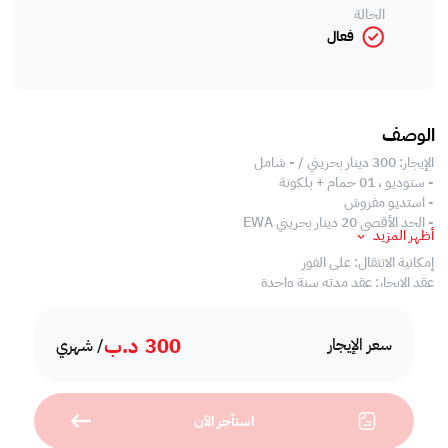
الحالة
فعال
الوصف
الإيجار: 300 دينار بحريني / - شامل
- ستوديو ، 01 حمام + بلكونة
- استديو مفروش
- الحد الأقصى 20 دينار بحريني EWA
أظهر المزيد
إمكانية الانتقال: على الفور
عقد الإيجار: عقد مدته سنة واحدة
مسافه: بعد:
300
د.ب
- الدخول المباشر من الطريق السريع
سعر الإيجار
/ شهري
- على مسافة قريبة من المتاجر المحلية
- قريب من المطاعم والمقاهي ومراكز التسوق
- بالقرب من مركز الأعمال
استأجر الآن
منشأة: