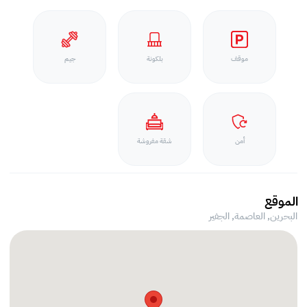
موقف
بلكونة
جيم
أمن
شقة مفروشة
الموقع
البحرين, العاصمة,
الجفير