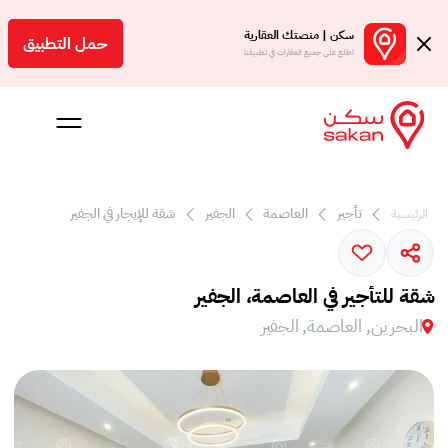
سكن | منصتك العقارية
حمل التطبيق
اطلع على جميع العقارات في تطبيقنا
تأجير
العاصمة
الجفير
شقة للإيجار في الجفير
الرئيسية
 بالعمولة
Engl
شقة للتأجير في العاصمة، الجفير
بحرين
البحرين, العاصمة, الجفير