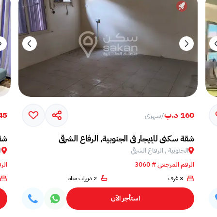
160 د.ب
45 د.
/
شهري
شقة سكني للإيجار في الجنوبية, الرفاع الشرقي
شقة
الجنوبية , الرفاع الشرقي
ا
الرقم المرجعي # 3060
الرق
3 غرف
2 دورات مياه
استأجر الآن