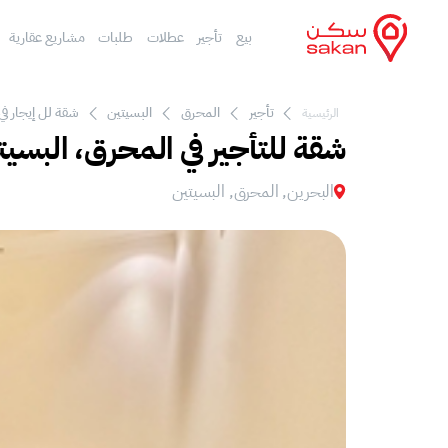
بيع
تأجير
عطلات
طلبات
مشاريع عقارية
تأجير
المحرق
البسيتين
شقة لل إيجار في
الرئيسية
شقة للتأجير في المحرق، البسيت
البحرين, المحرق, البسيتين