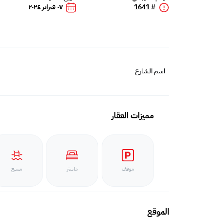
# 1641
٠٧ فبراير ٢٠٢٤
اسم الشارع
مميزات العقار
موقف
ماستر
مسبح
الموقع