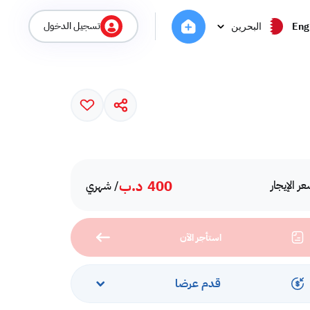
تسجيل الدخول
Eng
البحرين
400
د.ب
ر الإيجار
/ شهري
استأجر الآن
قدم عرضا