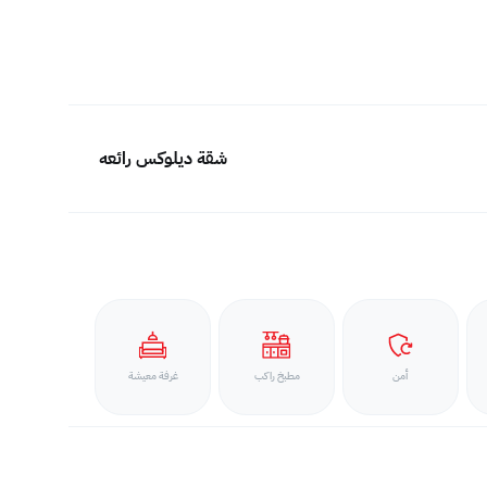
شقة ديلوكس رائعه
أمن
مطبخ راكب
غرفة معيشة