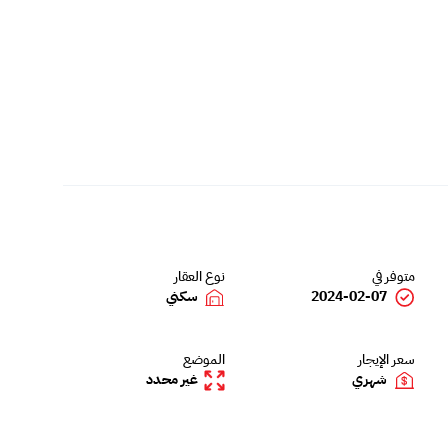
متوفر في
نوع العقار
2024-02-07
سكني
سعر الإيجار
الموضع
شهري
غير محدد