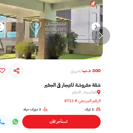
300 د.ب
/
شهري
شقة مفروشة للايجار في الجفير
العاصمة , الجفير
الرقم المرجعي # 4712
2
1 غرف
2 دورات مياه
استأجر الآن