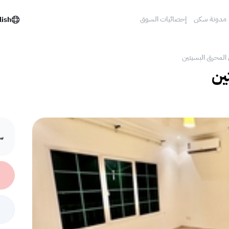
مدونة سكن
إحصائيات السوق
lish
 المحرق البسيتين
ين
سع