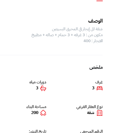
الوصف
شقة لل إيجار في المحرق البسيتين
مكون من : 3 غرفه + 3 حمام + صاله + مطبيخ
الايجار : 400
ملخص
غرف
دورات مياه
3
3
نوع العقار الفرعي
مساحة البناء
شقة
200
الرقم المرجعي
تاريخ النشر: