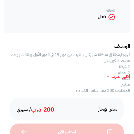
الحالة
فعال
الوصف
للإيجارشقة في منطقة شهركان بالقرب من دوار 19 في الدور الأول والثالث يوجد
مصعد تتكون من
2 غرفة
2 حمام
أظهر المزيد
صاله
مطبخ
المطلوب 200 دينار شامل الكهرباء
200
د.ب
سعر الإيجار
/ شهري
استأجر الآن