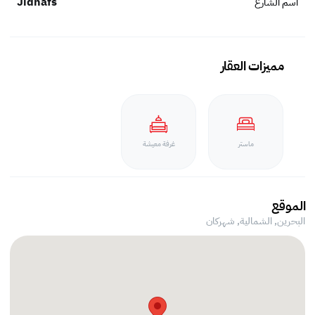
Jidhafs
اسم الشارع
مميزات العقار
ماستر
غرفة معيشة
الموقع
البحرين, الشمالية,
شهركان