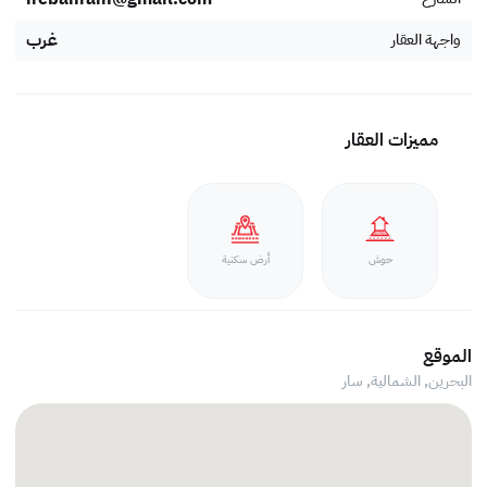
غرب
واجهة العقار
مميزات العقار
حوش
أرض سكنية
الموقع
البحرين, الشمالية,
سار