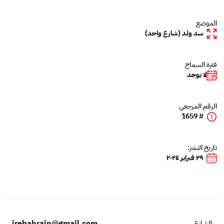
الموضع
سد ولد (شارع واحد)
فترة السماح
لا يوجد
الرقم المرجعي
# 1659
تاريخ النشر:
٢٩ فبراير ٢٠٢٤
irebahrain@gmail.com
الشارع