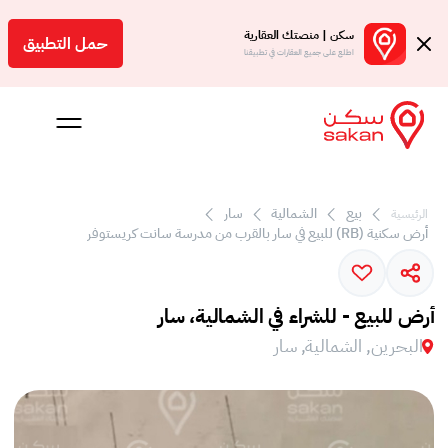
سكن | منصتك العقارية
حمل التطبيق
اطلع على جميع العقارات في تطبيقنا
بيع
الشمالية
سار
الرئيسية
 بالعمولة
أرض سكنية (RB) للبيع في سار بالقرب من مدرسة سانت كريستوفر
Engl
بحرين
أرض للبيع - للشراء في الشمالية، سار
البحرين, الشمالية, سار