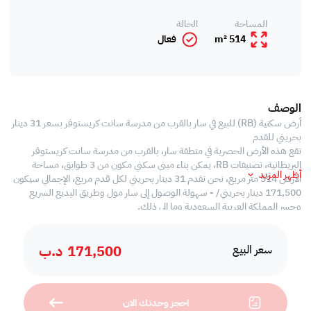
المساحة
الحالة
514 m²
فعال
الوصف
أرض سكنية (RB) للبيع في سار بالقرب من مدرسة سانت كريستوفر بسعر 31 دينار
بحريني للقدم
تقع هذه الأرض الحصرية في منطقة سار، بالقرب من مدرسة سانت كريستوفر
البريطانية، تصنيفات RB، يمكن بناء مبنى سكني مكون من 3 طوابق، مساحة
أظهر المزيد
الأرض 514 متر مربع، نحن نقدم 31 دينار بحريني لكل قدم مربع، الإجمالي سيكون
171,500 دينار بحريني/ - سهولة الوصول إلى سار مول وطريق البديع السريع
وجسر المملكة العربية السعودية وما إلى ذلك.
171,500
د.ب
سعر البيع
احجز وحدتك الان