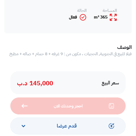
المساحة
الحالة
365 m²
فعال
الوصف
فيلا للبيع في الجنوبية, الحجيات ، مكون من : 9 غرفه + 8 حمام + صاله + مطبخ
145,000
د.ب
سعر البيع
احجز وحدتك الان
قدم عرضا