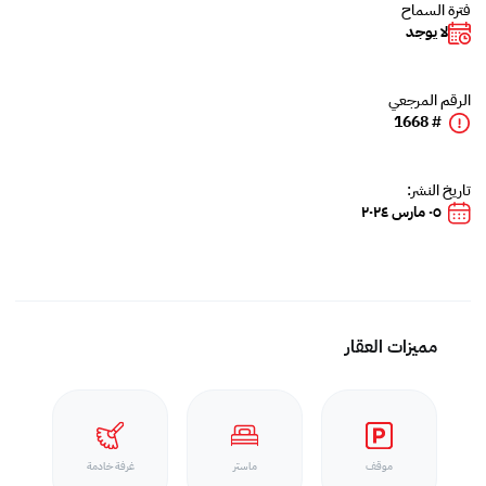
فترة السماح
لا يوجد
الرقم المرجعي
# 1668
تاريخ النشر:
٠٥ مارس ٢٠٢٤
مميزات العقار
موقف
ماستر
غرفة خادمة