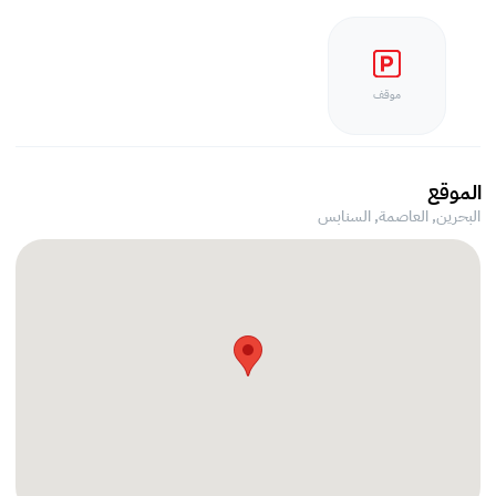
موقف
الموقع
البحرين, العاصمة,
السنابس