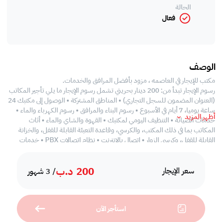
الحالة
فعال
الوصف
مكتب للإيجار في العاصمه ، مزود بأفضل المرافق والخدمات.
رسوم الإيجار تبدأ من: 200 دينار بحريني تشمل رسوم الإيجار ما يلي تأجير المكاتب
(العنوان المضمون للسجل التجاري) • المناطق المشتركة • الوصول إلى مكتبك 24
ساعة يوميا، 7 أيام في الأسبوع • رسوم البناء والمرافق • رسوم الكهرباء والماء •
أظهر المزيد
خدمات الصيانة • التنظيف اليومي لمكتبك • القهوة والشاي والماء • أثاث
المكاتب بما في ذلك المكتب، والكرسي، وقاعدة التعبئة القابلة للقفل، والخزانة
القابلة للقفل، وكرسي الزوار • اتصال بالإنترنت • نظام اتصالات PBX • خدمات
الاستقبال
200
د.ب
سعر الإيجار
/ 3 شهور
استأجر الآن