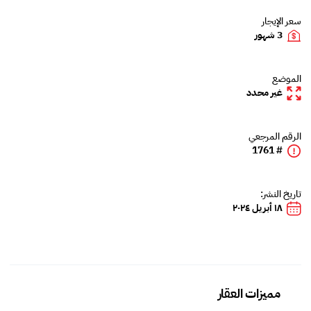
سعر الإيجار
3 شهور
الموضع
غير محدد
الرقم المرجعي
# 1761
تاريخ النشر:
١٨ أبريل ٢٠٢٤
مميزات العقار