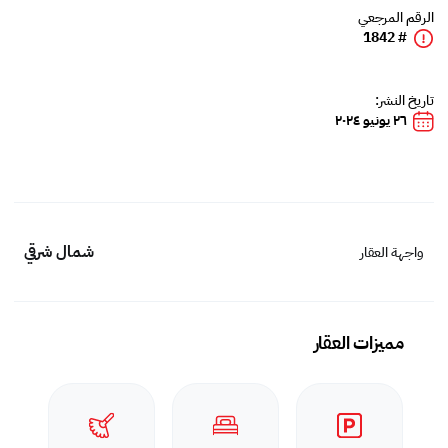
الرقم المرجعي
# 1842
تاريخ النشر:
٢٦ يونيو ٢٠٢٤
شمال شرقي
واجهة العقار
مميزات العقار