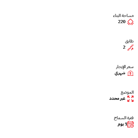
مساحة البناء
220
طابق
2
سعر الإيجار
شهري
الموضع
غير محدد
فترة السماح
1 يوم