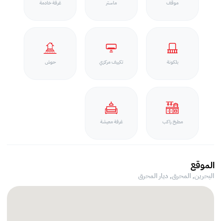
موقف
ماستر
غرفة خادمة
بلكونة
تكييف مركزي
حوش
مطبخ راكب
غرفة معيشة
الموقع
البحرين, المحرق,
ديار المحرق