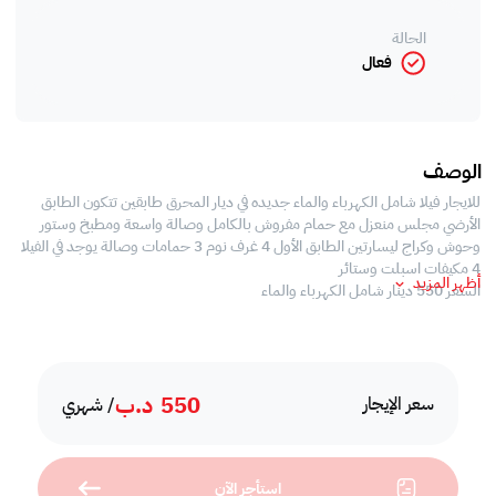
الحالة
فعال
الوصف
للايجار فيلا شامل الكهرباء والماء جديده في ديار المحرق طابقين تتكون الطابق
الأرضي مجلس منعزل مع حمام مفروش بالكامل وصالة واسعة ومطبخ وستور
وحوش وكراج ليسارتين الطابق الأول 4 غرف نوم 3 حمامات وصالة يوجد في الفيلا
4 مكيفات اسبلت وستائر
أظهر المزيد
السعر 550 دينار شامل الكهرباء والماء
550
د.ب
سعر الإيجار
/ شهري
استأجر الآن