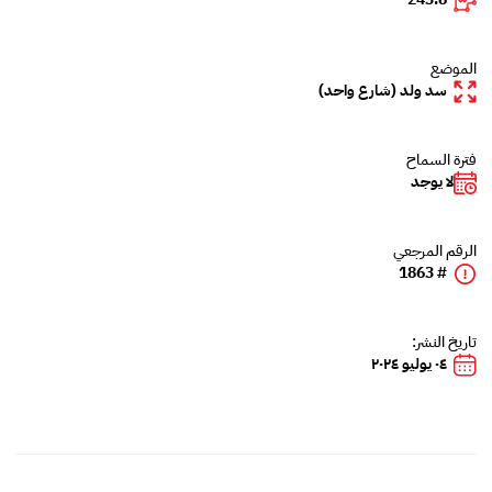
الموضع
سد ولد (شارع واحد)
فترة السماح
لا يوجد
الرقم المرجعي
# 1863
تاريخ النشر:
٠٤ يوليو ٢٠٢٤