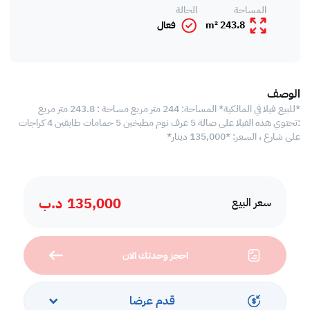
المساحة
الحالة
243.8 m²
فعال
الوصف
*للبيع فيلا في المالكية* المساحة: 244 متر مربع مساحة : 243.8 متر مربع
:تحتوي هذه الفيلا على صالة 5 غرف نوم مطبخين 5 حمامات طابقين 4 كراجات
على شارع ، السعر: *135,000 دينار*
135,000
د.ب
سعر البيع
احجز وحدتك الان
قدم عرضا