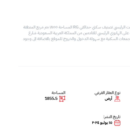
للبيع أرض في مملكة البحرين منطقة الجنبية على شارع مجمع دستركت الرئيسي تصنيف سكني حدائقي RG المساحة ١٨٥٥ متر مربع المنطقة
على الهايوي الرئيسي للقادمين من المملكة العربية السعودية شارع
جمعات السكنية مع سهولة الدخول والخروج للموقع بالاضافة الى وجود
نوع العقار الفرعي
المساحة
أرض
1855.5
تاريخ النشر:
١٥ يوليو ٢٠٢٤