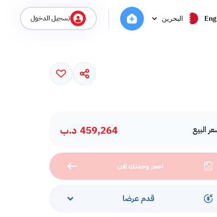
تسجيل الدخول
Eng
البحرين
459,264
د.ب
ر البيع
احجز وحدتك الان
قدم عرضا