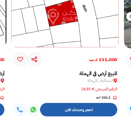
111,000 د.ب
000
للبيع أرض في الهملة
أرض
الشمالية , الهملة
ا
الرقم المرجعي # 2635
الرق
395.1 m²
احجز وحدتك الان