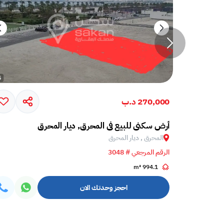
270,000 د.ب
أرض سكني للبيع في المحرق, ديار المحرق
المحرق , ديار المحرق
الرقم المرجعي # 3048
994.1 m²
احجز وحدتك الان