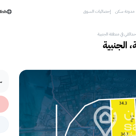
مدونة سكن
إحصائيات السوق
lish
دائقي في منطقة الجنبية
، الجنبية
سع