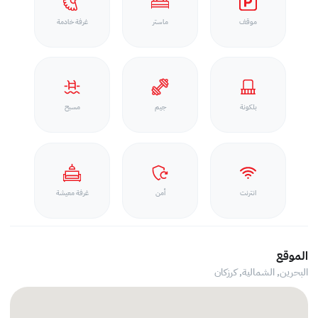
موقف
ماستر
غرفة خادمة
بلكونة
جيم
مسبح
انترنت
أمن
غرفة معيشة
الموقع
البحرين, الشمالية,
كرزكان