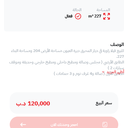
المساحة
الحالة
227 m²
فعال
الوصف
للبيع فيلا زاوية في ديار المحرق ديرة العيون مساحة الأرض 204 ومساحة البناء
227.
الطابق الأرضي ( مجلس وصالة ومطبخ داخلي ومطبخ خارجي وحديقة وموقف
سيارات 2 )
أظهر المزيد
الطابق الأول ( صالة و4 غرف نوم و 3 حمامات )
120,000
د.ب
سعر البيع
احجز وحدتك الان