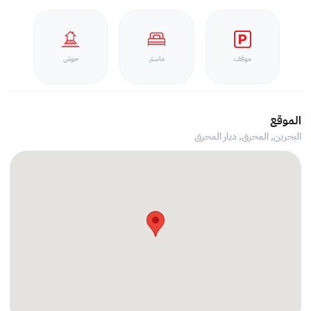
موقف
ماستر
حوش
الموقع
البحرين, المحرق,
ديار المحرق