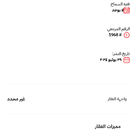
فترة السماح
لا يوجد
الرقم المرجعي
# 1968
تاريخ النشر:
٢٩ يوليو ٢٠٢٤
غير محدد
واجهة العقار
مميزات العقار