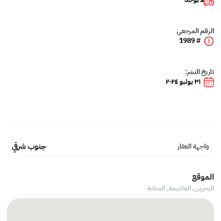
الرقم المرجعي
# 1989
تاريخ النشر:
٣١ يوليو ٢٠٢٤
جنوب شرقي
واجهة العقار
الموقع
البحرين, العاصمة,
المنامة