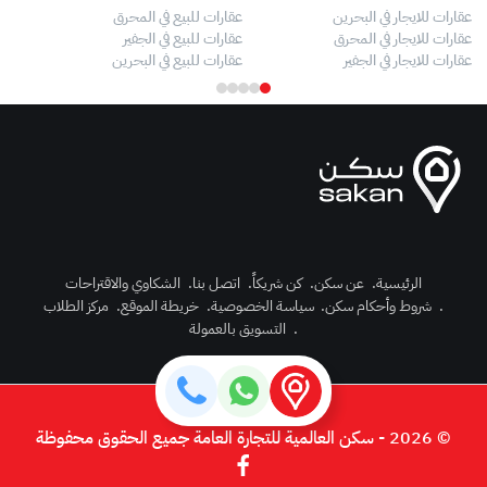
عقارات للايجار في البحرين
عقارات للبيع في المحرق
بيو
عقارات للايجار في المحرق
عقارات للبيع في الجفير
فلل
عقارات للايجار في الجفير
عقارات للبيع في البحرين
فلل
الرئيسية
.
عن سكن
.
كن شريكاً
.
اتصل بنا
.
الشكاوي والاقتراحات
.
شروط وأحكام سكن
.
سياسة الخصوصية
.
خريطة الموقع
.
مركز الطلاب
رك الآن
.
التسويق بالعمولة
دخول
© 2026 - سكن العالمية للتجارة العامة جميع الحقوق محفوظة