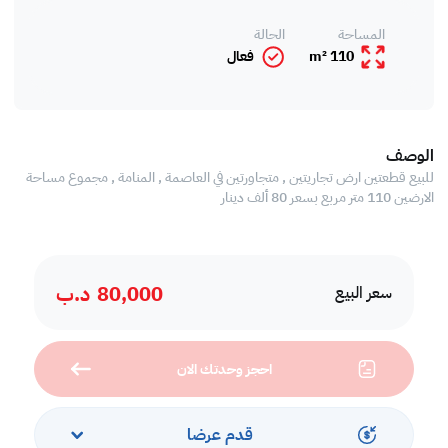
المساحة
الحالة
110 m²
فعال
الوصف
للبيع قطعتين ارض تجاريتين , متجاورتين في العاصمة , المنامة , مجموع مساحة
الارضين 110 متر مربع بسعر 80 ألف دينار
80,000
د.ب
سعر البيع
احجز وحدتك الان
قدم عرضا