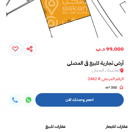
99,000 د.ب
أرض تجارية للبيع في المصلى
العاصمة , المصلى
الرقم المرجعي # 2482
300 m²
احجز وحدتك الان
عقارات للايجار
عقارات للبيع
فلل