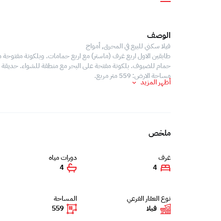
الوصف
فيلا سكني للبيع في المحرق, أمواج
طابقين الاول اربع غرف (ماستر) مع اربع حمامات. وبلكونة مفتوحة 
حمام للضيوف. بلكونة مفتحة على البحر مع منطقة للشواء. حديقة واسعة كراج لسيارتين. مرس
مساحة الارض: 559 متر مربع.
أظهر المزيد
ملخص
غرف
دورات مياه
4
4
نوع العقار الفرعي
المساحة
فيلا
559