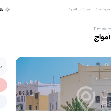
مدونة سكن
إحصائيات السوق
lish
لمحرق, أمواج
أمواج
سع