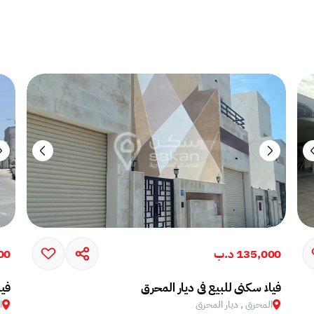
135,000 د.ب
000
فيلا سكني للبيع في ديار المحرق
فيل
المحرق , ديار المحرق
ا