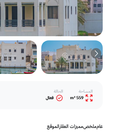
المساحة
الحالة
559 m²
فعال
عام
ملخص
مميزات العقار
الموقع