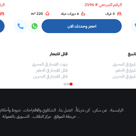
الرقم المرجعي # 2596
الرق
5 غرف
6 دورات مياه
220 m²
احجز وحدتك الان
لبيع
فلل للايجار
لبيع في المحرق
بيوت للايجار في المحرق
بيع في الجفير
فلل للايجار في الجفير
لبيع في البحرين
فلل للايجار في البحرين
الرئيسية
.
عن سكن
.
كن شريكاً
.
اتصل بنا
.
الشكاوي والاقتراحات
.
شروط وأحكام
.
خريطة الموقع
.
مركز الطلاب
.
التسويق بالعمولة