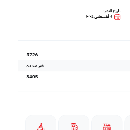
تاريخ النشر:
٠١ أغسطس ٢٠٢٤
5726
غير محدد
3405