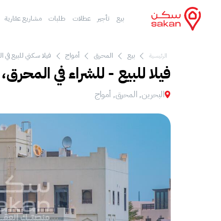
بيع
تأجير
عطلات
طلبات
مشاريع عقارية
بيع
المحرق
أمواج
فيلا سكني للبيع في ا
الرئيسية
فيلا للبيع - للشراء في المحرق، 
البحرين, المحرق, أمواج