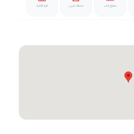
مطبخ راكب
محطة بانزين
فيلا فاخرة