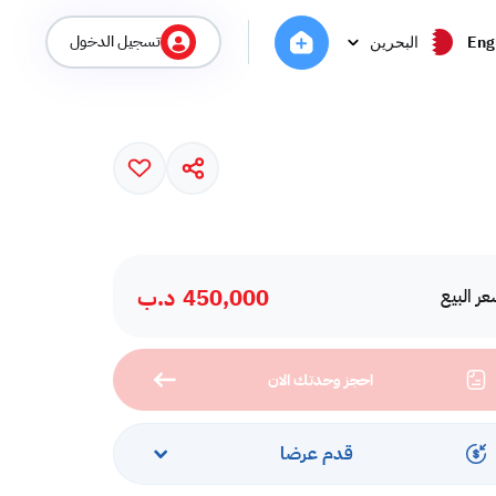
تسجيل الدخول
Eng
البحرين
450,000
د.ب
ر البيع
احجز وحدتك الان
قدم عرضا