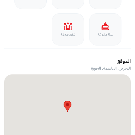
شقة مفروشة
شقق فندقية
الموقع
البحرين, العاصمة,
الحورة