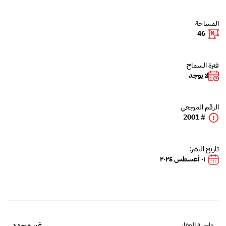
المساحة
46
فترة السماح
لا يوجد
الرقم المرجعي
# 2001
تاريخ النشر:
٠١ أغسطس ٢٠٢٤
غير محدد
واجهة العقار