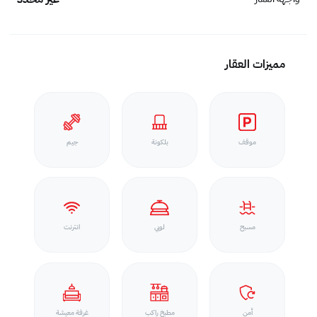
مميزات العقار
موقف
بلكونة
جيم
مسبح
لوبي
انترنت
أمن
مطبخ راكب
غرفة معيشة