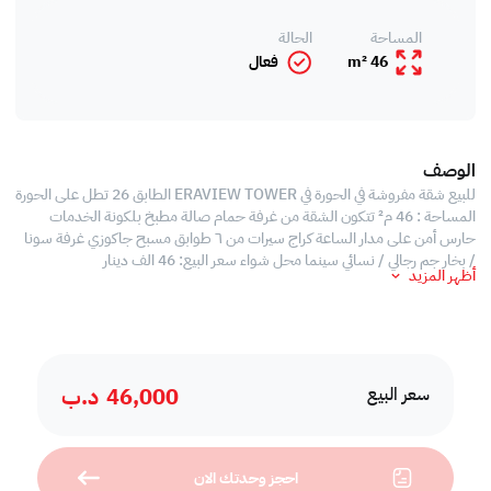
المساحة
الحالة
46 m²
فعال
الوصف
للبيع شقة مفروشة في الحورة في ERAVIEW TOWER الطابق 26 تطل على الحورة
المساحة : 46 م² تتكون الشقة من غرفة حمام صالة مطبخ بلكونة الخدمات
حارس أمن على مدار الساعة كراج سيرات من ٦ طوابق مسبح جاكوزي غرفة سونا
/ بخار جم رجالي / نسائي سينما محل شواء سعر البيع: 46 الف دينار
أظهر المزيد
46,000
د.ب
سعر البيع
احجز وحدتك الان