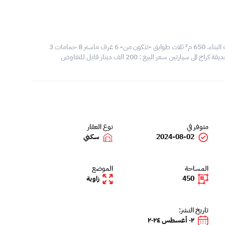
للبيع فيلا في عالي ( شارعين و زاوية ) مساحة الارض : 450 م² مساحه البناء. 650 م² ثلاث طوابق -تتكون من- 6 غرف ماستر 8 حمامات 3
متوفر في
نوع العقار
2024-08-02
سكني
المساحة
الموضع
450
زاوية
تاريخ النشر:
٠٢ أغسطس ٢٠٢٤