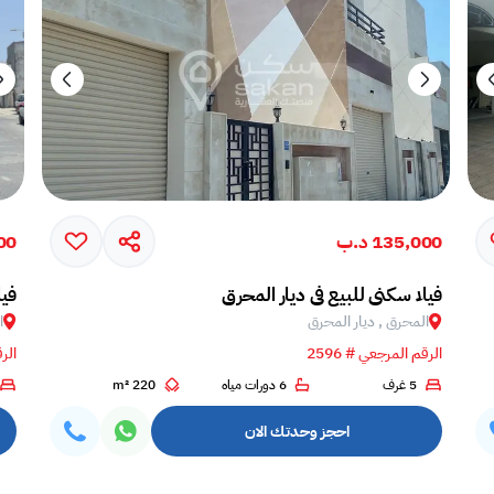
135,000 د.ب
000
فيلا سكني للبيع في ديار المحرق
فيل
المحرق , ديار المحرق
ا
الرقم المرجعي # 2596
الرق
5 غرف
6 دورات مياه
220 m²
احجز وحدتك الان