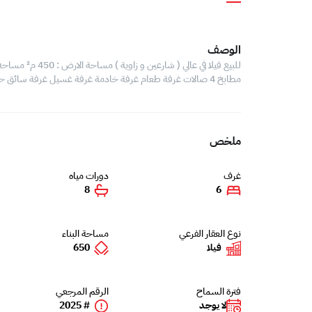
الوصف
مطابخ 4 صالات غرفة طعام غرفة خادمة غرفة غسيل غرفة سائق حديقة كراج الى سيارتين سعر البيع : 200 الف دينار قابل للتفاوض
ملخص
غرف
دورات مياه
8
6
نوع العقار الفرعي
مساحة البناء
فيلا
650
فترة السماح
الرقم المرجعي
لا يوجد
# 2025