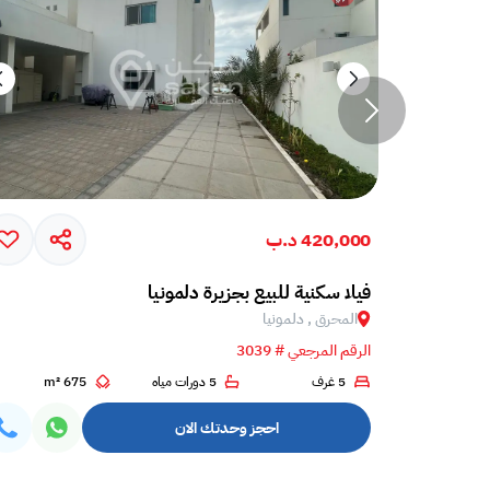
420,000 د.ب
فيلا سكنية للبيع بجزيرة دلمونيا
المحرق , دلمونيا
الرقم المرجعي # 3039
4
5 غرف
5 دورات مياه
675 m²
احجز وحدتك الان