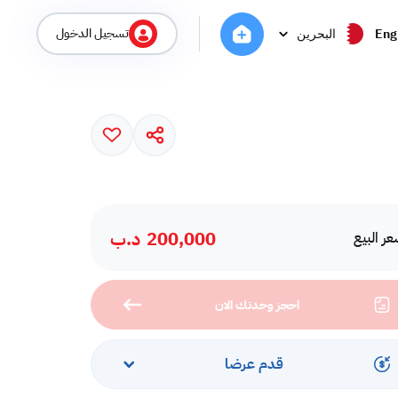
تسجيل الدخول
Eng
البحرين
200,000
د.ب
ر البيع
احجز وحدتك الان
قدم عرضا