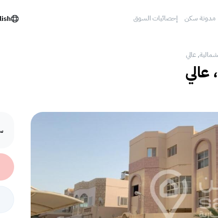
مدونة سكن
إحصائيات السوق
lish
شمالية, عالي
 عالي
سع