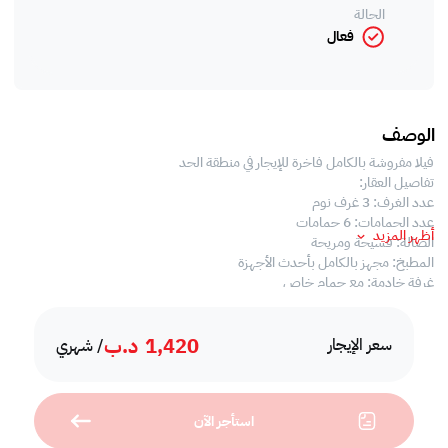
الحالة
فعال
الوصف
فيلا مفروشة بالكامل فاخرة للإيجار في منطقة الحد
تفاصيل العقار:
عدد الغرف: 3 غرف نوم
عدد الحمامات: 6 حمامات
أظهر المزيد
الصالة: فسيحة ومريحة
المطبخ: مجهز بالكامل بأحدث الأجهزة
غرفة خادمة: مع حمام خاص
مميزات العقار:
1,420
د.ب
موقف سيارات ، جيم ، حوش ، غرفة ماستر ، مسبح، إنترنت ، تكييف مركزي
سعر الإيجار
/ شهري
استأجر الآن