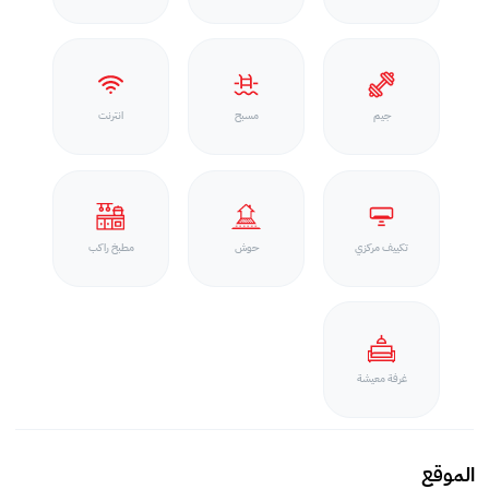
جيم
مسبح
انترنت
تكييف مركزي
حوش
مطبخ راكب
غرفة معيشة
الموقع