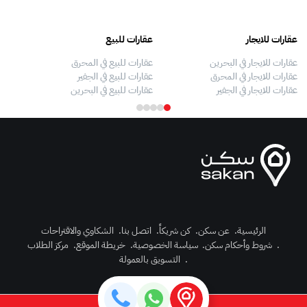
عقارات للايجار
عقارات للبيع
فلل
عقارات للايجار في البحرين
عقارات للبيع في المحرق
بيو
عقارات للايجار في المحرق
عقارات للبيع في الجفير
فلل
عقارات للايجار في الجفير
عقارات للبيع في البحرين
فلل
الرئيسية
.
عن سكن
.
كن شريكاً
.
اتصل بنا
.
الشكاوي والاقتراحات
.
شروط وأحكام سكن
.
سياسة الخصوصية
.
خريطة الموقع
.
مركز الطلاب
رك الآن
.
التسويق بالعمولة
دخول