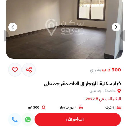
500 د.ب
/
شهري
فيلا سكنية لـلإيجار في العاصمة, جد علي
العاصمة , جد علي
الرقم المرجعي # 2872
4 غرف
4 دورات مياه
300 m²
استأجر الآن