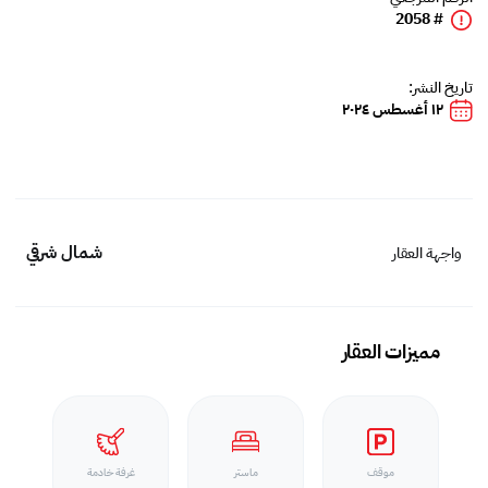
# 2058
تاريخ النشر:
١٢ أغسطس ٢٠٢٤
شمال شرقي
واجهة العقار
مميزات العقار
موقف
ماستر
غرفة خادمة