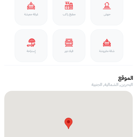
حوش
مطبخ راكب
غرفة معيشة
شقة مفروشة
فيلا دور
إستراحة
الموقع
البحرين, الشمالية,
الجنبية