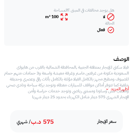
هل يوجد مخالفات في المبنى ؟
المساحة
لا
100 m²
الحالة
فعال
الوصف
فيلا سكني لـلإيجار بمنطقة الجنبية ,المحافظة الشمالية بالقرب من هايواى
السعودية مكونة من غرفتين ماستر وغرفة معيشة واسعة و3 حمامات منهم حمام
للضيوف ومطبخ مجهز بالكامل الفيلا مؤثثة بالكامل بأثاث راقي وعصري وحديقة
خلفية كما تتوفر أماكن مواقف للسيارات مغطاه وتوجد بركة سباحة ونادي صحي
أظهر المزيد
وملاعب تنس وساونا وممشي رياضي وتوجد خدمات حراسة وأمن
الإيجار الشهري 575 دينار شامل الكهرباء بحدود 25 دينار شهريا
575
د.ب
سعر الإيجار
/ شهري