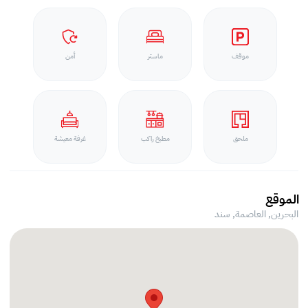
موقف
ماستر
أمن
ملحق
مطبخ راكب
غرفة معيشة
الموقع
البحرين, العاصمة,
سند