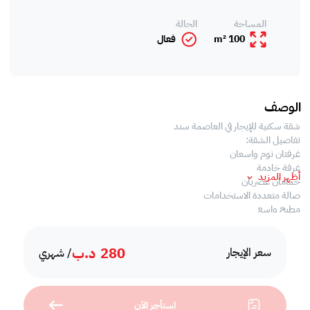
المساحة
الحالة
100 m²
فعال
الوصف
شقة سكنية للإيجار في العاصمة سند
تفاصيل الشقة:
غرفتان نوم واسعان
غرفة خادمة
أظهر المزيد
حمامان عصريان
صالة متعددة الاستخدامات
مطبخ واسع
ميزات المبنى:
280
د.ب
مواقف سيارات
سعر الإيجار
/ شهري
مصاعد
قريب من جميع الخدمات
كاميرات مراقبة وأنظمة أمنية
استأجر الآن
الإيجار الشهري: 280 دينار شامل جميع الخدمات. فرصة رائعة للحصول على شقة