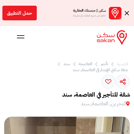
سكن | منصتك العقارية
حمل التطبيق
اطلع على جميع العقارات في تطبيقنا
تأجير
العاصمة
سند
الرئيسية
 بالعمولة
شقة سكني للإيجار في العاصمة, سند
Engl
بحرين
شقة للتأجير في العاصمة، سند
البحرين, العاصمة, سند