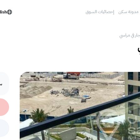
مدونة سكن
إحصائيات السوق
lish
ار في مراسي
سع