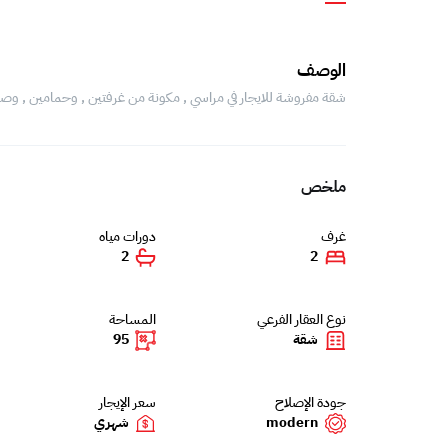
الوصف
شقة مفروشة للايجار في مراسي , مكونة من غرفتين , وحمامين , وص
ملخص
غرف
دورات مياه
2
2
نوع العقار الفرعي
المساحة
شقة
95
جودة الإصلاح
سعر الإيجار
modern
شهري