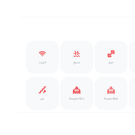
جيم
مسبح
انترنت
غرفة معيشة
شقة مفروشة
دور