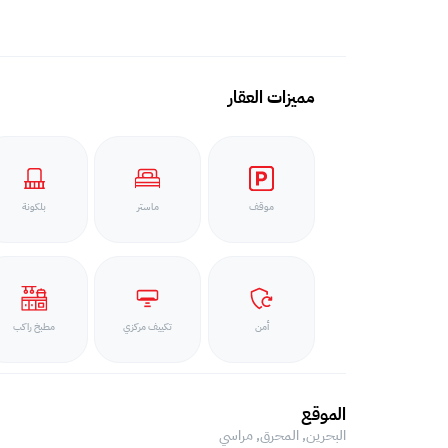
مميزات العقار
موقف
ماستر
بلكونة
أمن
تكييف مركزي
مطبخ راكب
الموقع
البحرين, المحرق,
مراسي