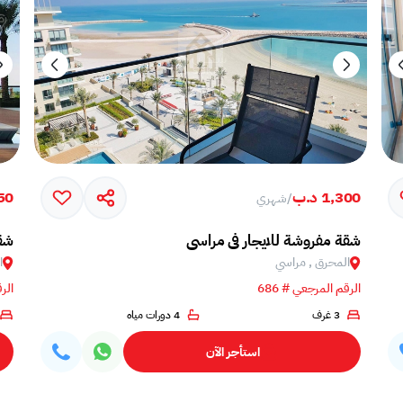
1,300 د.ب
450 
/
شهري
شقة مفروشة للايجار في مراسي
شقة
المحرق , مراسي
ا
الرقم المرجعي # 686
الرق
3 غرف
4 دورات مياه
استأجر الآن