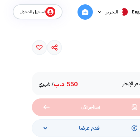
تسجيل الدخول
Eng
البحرين
550
د.ب
ر الإيجار
/ شهري
استأجر الآن
قدم عرضا