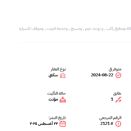
الة ومطبخ راكب , و يوجد جيم , ومسبح , وخدمة انترنت , وموقف للسيارة
متوفر في
نوع العقار
2024-08-22
سكني
طابق
حالة التأثيث
1
مؤثث
الرقم المرجعي
تاريخ النشر:
# 2121
٢٢ أغسطس ٢٠٢٤