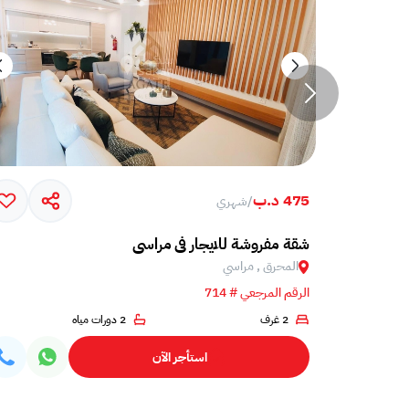
475 د.ب
/
شهري
Brand new
شقة مفروشة للايجار في مراسي
المحرق , مراسي
الرقم المرجعي # 714
2 غرف
2 دورات مياه
استأجر الآن