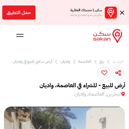
سكن | منصتك العقارية
حمل التطبيق
اطلع على جميع العقارات في تطبيقنا
بيع
العاصمة
واديان
أرض سكني للبيع في واديان
الرئيسية
 بالعمولة
Engl
أرض للبيع - للشراء في العاصمة، واديان
بحرين
البحرين, العاصمة, واديان