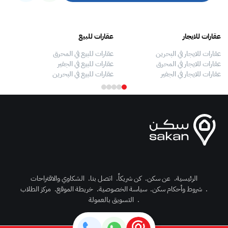
عقارات للايجار
عقارات للبيع
فلل
عقارات للايجار في البحرين
عقارات للبيع في المحرق
بيو
عقارات للايجار في المحرق
عقارات للبيع في الجفير
فلل
عقارات للايجار في الجفير
عقارات للبيع في البحرين
فلل
الرئيسية
.
عن سكن
.
كن شريكاً
.
اتصل بنا
.
الشكاوي والاقتراحات
.
شروط وأحكام سكن
.
سياسة الخصوصية
.
خريطة الموقع
.
مركز الطلاب
رك الآن
.
التسويق بالعمولة
دخول