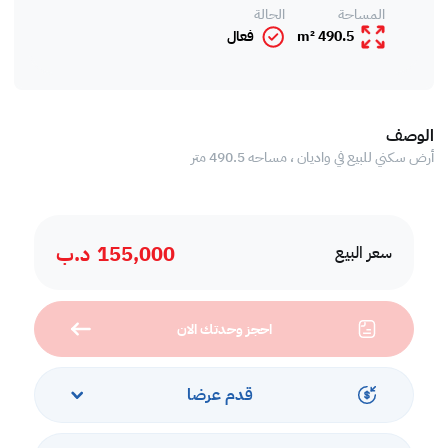
المساحة
الحالة
490.5 m²
فعال
الوصف
أرض سكني للبيع في واديان ، مساحه 490.5 متر
155,000
د.ب
سعر البيع
احجز وحدتك الان
قدم عرضا