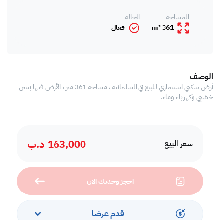
المساحة
الحالة
361 m²
فعال
الوصف
أرض سكني استثماري للبيع في السلمانية ، مساحه 361 متر ، الأرض فيها بيتين
خشبي وكهرباء وماء.
163,000
د.ب
سعر البيع
احجز وحدتك الان
قدم عرضا