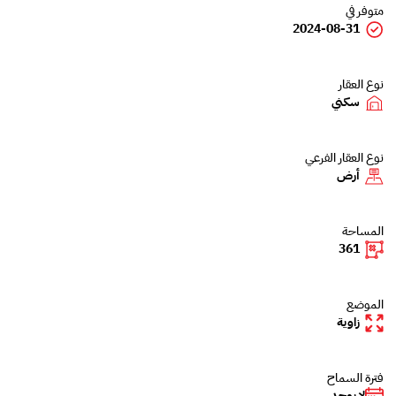
متوفر في
2024-08-31
نوع العقار
سكني
نوع العقار الفرعي
أرض
المساحة
361
الموضع
زاوية
فترة السماح
لا يوجد