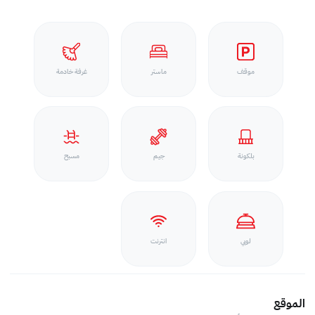
موقف
ماستر
غرفة خادمة
بلكونة
جيم
مسبح
لوبي
انترنت
الموقع