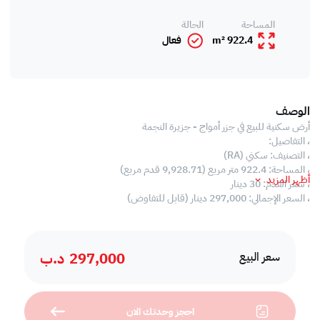
المساحة
الحالة
922.4 m²
فعال
الوصف
أرض سكنية للبيع في جزر أمواج - جزيرة النجمة
، التفاصيل:
، التصنيف: سكني (RA)
، المساحة: 922.4 متر مربع (9,928.71 قدم مربع)
أظهر المزيد
، سعر القدم: 30 دينار
، السعر الإجمالي: 297,000 دينار (قابل للتفاوض)
297,000
د.ب
سعر البيع
احجز وحدتك الان