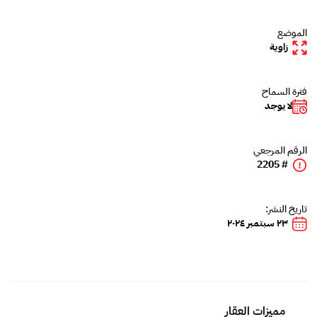
الموضع
زاوية
فترة السماح
لا يوجد
الرقم المرجعي
# 2205
تاريخ النشر:
٢٣ سبتمبر ٢٠٢٤
مميزات العقار