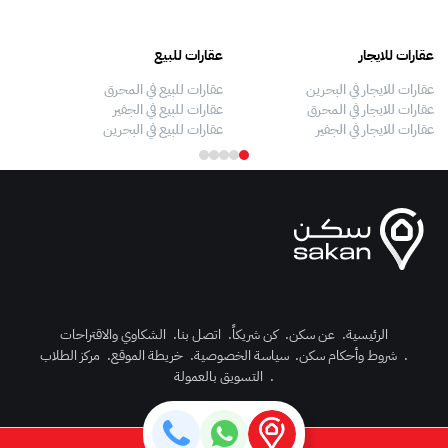
عقارات للايجار
عقارات للبيع
فلل
عقارات للايجار في البحرين
عقارات للبيع في المحرق
بيو
عقارات للايجار في المحرق
عقارات للبيع في الجفير
فلل
عقارات للايجار في الجفير
عقارات للبيع في البحرين
فلل
الرئيسية
.
عن سكن
.
كن شريكاً
.
اتصل بنا
.
الشكاوي والاقتراحات
.
شروط وأحكام سكن
.
سياسة الخصوصية
.
خريطة الموقع
.
مركز الطلاب
رك الآن
.
التسويق بالعمولة
دخول