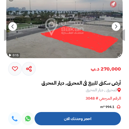
270,000 د.ب
أرض سكني للبيع في المحرق, ديار المحرق
المحرق , ديار المحرق
الرقم المرجعي # 3048
994.1 m²
احجز وحدتك الان