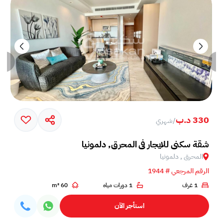
330 د.ب
/
شهري
شقة سكني للايجار في المحرق, دلمونيا
المحرق , دلمونيا
الرقم المرجعي # 1944
1 غرف
1 دورات مياه
60 m²
استأجر الآن