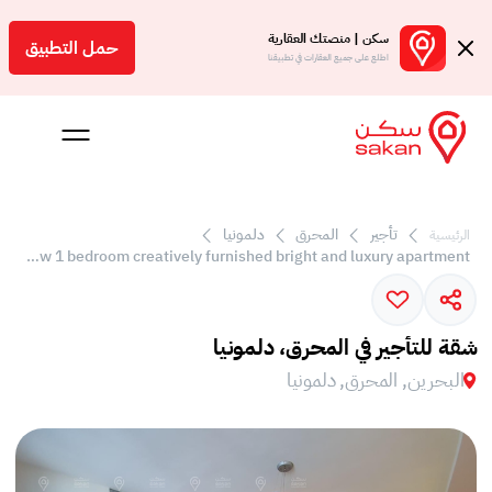
سكن | منصتك العقارية
حمل التطبيق
اطلع على جميع العقارات في تطبيقنا
تأجير
المحرق
دلمونيا
الرئيسية
 بالعمولة
Sea view 1 bedroom creatively furnished bright and luxury apartment
Engl
بحرين
شقة للتأجير في المحرق، دلمونيا
البحرين, المحرق, دلمونيا