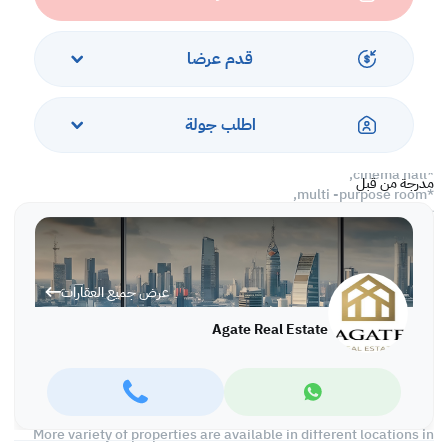
*separate gym,
*sauna,
*steam room,
قدم عرضا
*jacuzzi,
*spa for ladies and men,
*ladies saloon,
اطلب جولة
*nursery room,
*aerobic studio,
*cinema hall,
مدرجة من قبل
*multi -purpose room,
*video games room,
*billiard,
*tennis table,
*fountain area,
عرض جميع العقارات
*coffee shop,
*reserved car parking,
Agate Real Estate
*24 hours security.
Rent: BD 400 inclusive of internet and BD 35 EWA limit.
Ref: TTDI5438
More variety of properties are available in different locations in