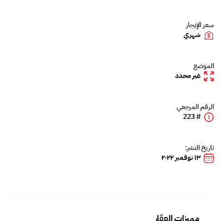
سعر الإيجار
شهري
الموضع
غير محدد
الرقم المرجعي
# 223
تاريخ النشر:
١٣ نوفمبر ٢٠٢٢
مميزات العقار