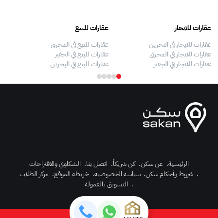
عقارات للايجار
عقارات للبيع
فلل
عقارات للايجار في البحرين
عقارات للبيع في المحرق
بيو
عقارات للايجار في المحرق
عقارات للبيع في الجفير
فلل
عقارات للايجار في الجفير
عقارات للبيع في البحرين
فلل
الرئيسية
.
عن سكن
.
كن شريكاً
.
اتصل بنا
.
الشكاوي والاقتراحات
.
شروط وأحكام سكن
.
سياسة الخصوصية
.
خريطة الموقع
.
مركز الطلاب
رك الآن
.
التسويق بالعمولة
دخول