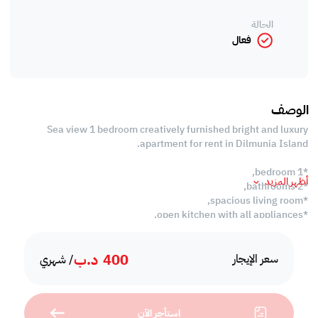
الحالة
فعال
الوصف
Sea view 1 bedroom creatively furnished bright and luxury
apartment for rent in Dilmunia Island.
*1 bedroom,
أظهر المزيد
*2 bathrooms,
*spacious living room,
*open kitchen with all appliances,
*balcony,
*high speed internet,
400
د.ب
*swimming pool,
سعر الإيجار
/ شهري
*kids pool,
*BBQ area,
*kids play ground,
استأجر الآن
*kids play area,