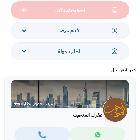
غرفة خدامه
احجز وحدتك الان
مكان للغسالات
السـعر : 140 الف دينار
قدم عرضا
اطلب جولة
مدرجة من قبل
عرض جميع العقارات
عقارات المدحوب