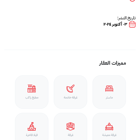
تاريخ النشر:
٠٣ أكتوبر ٢٠٢٤
مميزات العقار
ماستر
غرفة خادمة
مطبخ راكب
غرفة معيشة
غرفة
فيلا فاخرة