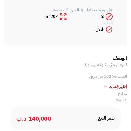
هل يوجد مخالفات في المبنى ؟
المساحة
لا
202 m²
الحالة
فعال
الوصف
للبيع فيلا في القرية على زاوية
المساحة: 202 مـتر مـربع
أظهر المزيد
صاله كبيره
مطبخ
٤ حمام
مخزن
مخزن احذيه
140,000
د.ب
٤ غرف نوم
سعر البيع
صاله تلفزيون