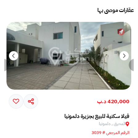
عقارات موصى بها
420,000 د.ب
فيلا سكنية للبيع بجزيرة دلمونيا
المحرق , دلمونيا
الرقم المرجعي # 3039