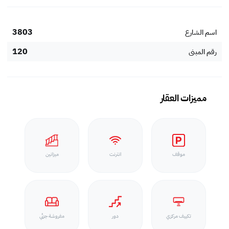
3803
اسم الشارع
120
رقم المبنى
مميزات العقار
موقف
انترنت
ميزانين
تكييف مركزي
دور
مفروشة جزئي