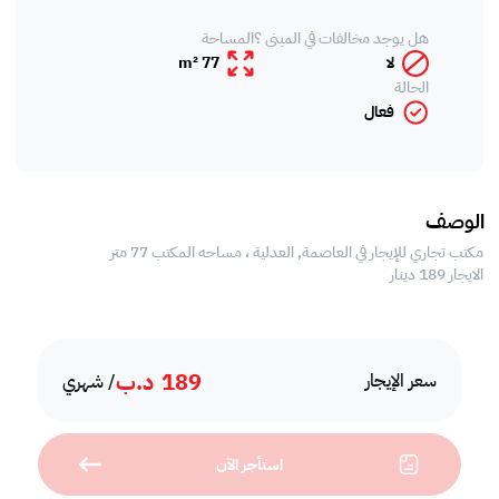
هل يوجد مخالفات في المبنى ؟
المساحة
لا
77 m²
الحالة
فعال
الوصف
مكتب تجاري للإيجار في العاصمة, العدلية ، مساحه المكتب 77 متر
الايجار 189 دينار
189
د.ب
سعر الإيجار
/ شهري
استأجر الآن