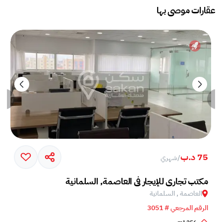
عقارات موصى بها
75 د.ب
/
شهري
مكتب تجاري للإيجار في العاصمة, السلمانية
العاصمة , السلمانية
الرقم المرجعي # 3051