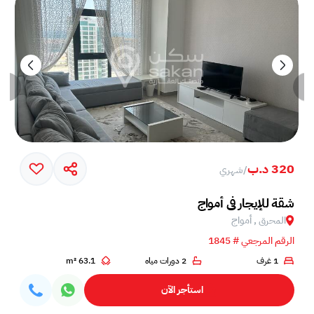
320 د.ب
/
شهري
خم في جزيرة أمواج
شقة للإيجار في أمواج
المحرق , أمواج
الرقم المرجعي # 1845
1 غرف
2 دورات مياه
63.1 m²
استأجر الآن