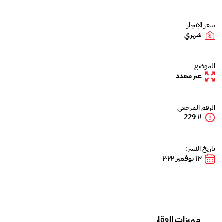
سعر الإيجار
شهري
الموضع
غير محدد
الرقم المرجعي
# 229
تاريخ النشر:
١٣ نوفمبر ٢٠٢٢
مميزات العقار