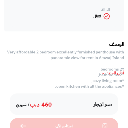
الحالة
فعال
الوصف
Very affordable 2 bedroom excellently furnished penthouse with
panoramic view for rent in Amwaj Island.
*2 bedrooms,
أظهر المزيد
*2 bathrooms,
*cozy living room,
*open kitchen with all the appliances,
*panoramic view from balcony,
*gym,
460
د.ب
*BBQ area,
سعر الإيجار
/ شهري
*swimming pool,
*reserved car parking,
*24 hours security.
استأجر الآن