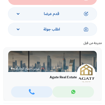
Rent: BD 460 inclusive.
Ref: TTAI5512
قدم عرضا
More variety of properties are available in different locations in
Bahrain,
For more information and viewing please call or WhatsApp:
اطلب جولة
Tatiana Stefanova: +973 66651959, office: +973 17280288
مدرجة من قبل
عرض جميع العقارات
Agate Real Estate