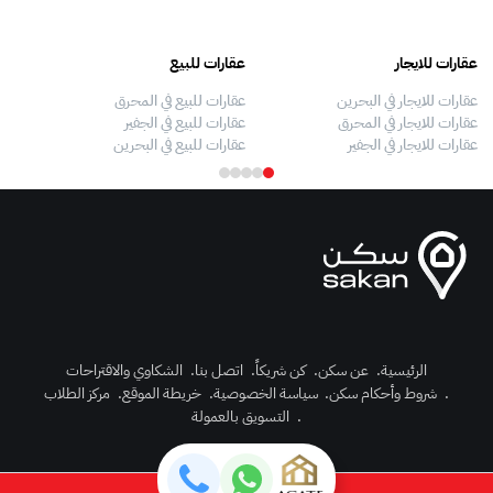
عقارات للايجار
عقارات للبيع
فلل
عقارات للايجار في البحرين
عقارات للبيع في المحرق
بيو
عقارات للايجار في المحرق
عقارات للبيع في الجفير
فلل
عقارات للايجار في الجفير
عقارات للبيع في البحرين
فلل
الرئيسية
.
عن سكن
.
كن شريكاً
.
اتصل بنا
.
الشكاوي والاقتراحات
.
شروط وأحكام سكن
.
سياسة الخصوصية
.
خريطة الموقع
.
مركز الطلاب
رك الآن
.
التسويق بالعمولة
دخول