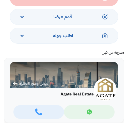
Rent: BD 750 inclusive.
Ref: TTAI5480
قدم عرضا
More variety of properties are available in different locations in
Bahrain,
اطلب جولة
For more information and viewing please call or WhatsApp:
Tatiana Stefanova: +973 66651959, office: +973 17280288
مدرجة من قبل
عرض جميع العقارات
Agate Real Estate