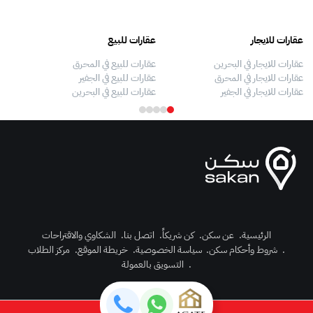
عقارات للايجار
عقارات للبيع
فلل
عقارات للايجار في البحرين
عقارات للبيع في المحرق
بيو
عقارات للايجار في المحرق
عقارات للبيع في الجفير
فلل
عقارات للايجار في الجفير
عقارات للبيع في البحرين
فلل
الرئيسية
.
عن سكن
.
كن شريكاً
.
اتصل بنا
.
الشكاوي والاقتراحات
.
شروط وأحكام سكن
.
سياسة الخصوصية
.
خريطة الموقع
.
مركز الطلاب
رك الآن
.
التسويق بالعمولة
دخول