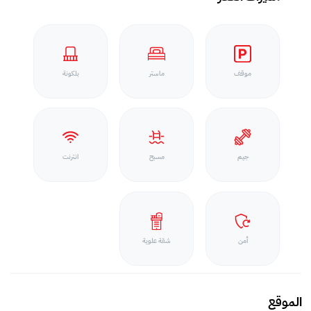
موقف
ماستر
بلكونة
جيم
مسبح
انترنت
أمن
شقة علوية
الموقع