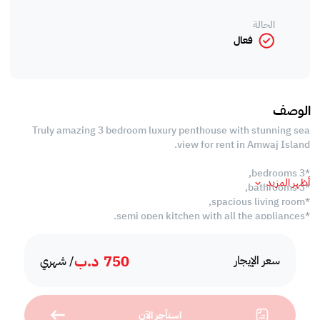
الحالة
فعال
الوصف
Truly amazing 3 bedroom luxury penthouse with stunning sea
view for rent in Amwaj Island.
*3 bedrooms,
أظهر المزيد
*3 bathrooms,
*spacious living room,
*semi open kitchen with all the appliances,
*balcony,
*high speed internet,
750
د.ب
*gym,
سعر الإيجار
/ شهري
*swimming pool,
*BBQ area,
*reserved car parking,
استأجر الآن
*24 hours security.