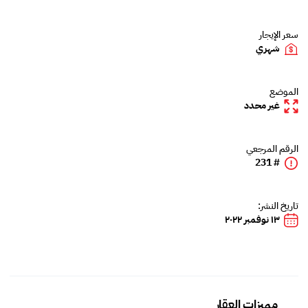
سعر الإيجار
شهري
الموضع
غير محدد
الرقم المرجعي
# 231
تاريخ النشر:
١٣ نوفمبر ٢٠٢٢
مميزات العقار