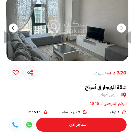
320 د.ب
/
شهري
خم في جزيرة أمواج
شقة للإيجار في أمواج
المحرق , أمواج
الرقم المرجعي # 1845
1 غرف
2 دورات مياه
63.1 m²
استأجر الآن