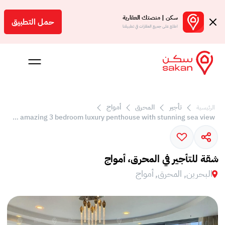
سكن | منصتك العقارية
حمل التطبيق
اطلع على جميع العقارات في تطبيقنا
تأجير
المحرق
أمواج
الرئيسية
 بالعمولة
Truly amazing 3 bedroom luxury penthouse with stunning sea view
Engl
بحرين
شقة للتأجير في المحرق، أمواج
البحرين, المحرق, أمواج