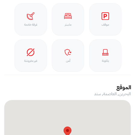
موقف
ماستر
غرفة خادمة
بلكونة
أمن
غير مفروشة
الموقع
البحرين, العاصمة,
سند