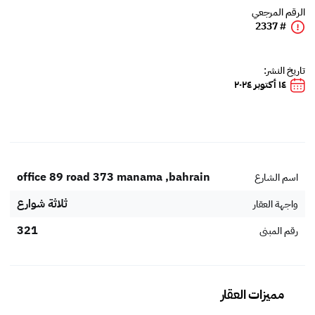
الرقم المرجعي
# 2337
تاريخ النشر:
١٤ أكتوبر ٢٠٢٤
office 89 road 373 manama ,bahrain
اسم الشارع
ثلاثة شوارع
واجهة العقار
321
رقم المبنى
مميزات العقار