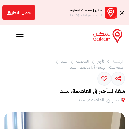
سكن | منصتك العقارية
حمل التطبيق
اطلع على جميع العقارات في تطبيقنا
تأجير
العاصمة
سند
الرئيسية
 بالعمولة
شقة سكني للإيجار في العاصمة, سند
Engl
بحرين
شقة للتأجير في العاصمة، سند
البحرين, العاصمة, سند