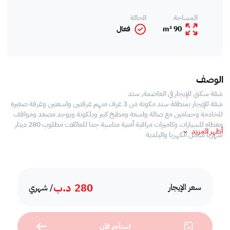
المساحة
الحالة
90 m²
فعال
الوصف
شقة سكني للإيجار في العاصمة, سند
شقة للإيجار بمنطقة سند مكونة من 3 غرف منهم غرفتين واسعتين وغرفة صغيرة
للخادمة وحمامين مع صالة واسعة ومطبخ كبير وبلكونة ويوجد مصعد ومواقف
مغطاه للسيارات وكاميرات مراقبة أمنية مناسبة جدا للعائلات مطلوب 280 دينار
أظهر المزيد
شهريا شامل الكهربا والبلدية
280
د.ب
سعر الإيجار
/ شهري
استأجر الآن