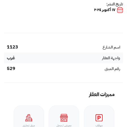
تاريخ النشر:
١٧ أكتوبر ٢٠٢٤
1123
اسم الشارع
غرب
واجهة العقار
529
رقم المبنى
مميزات العقار
موقف
معرض / محل
مبنى تجاري