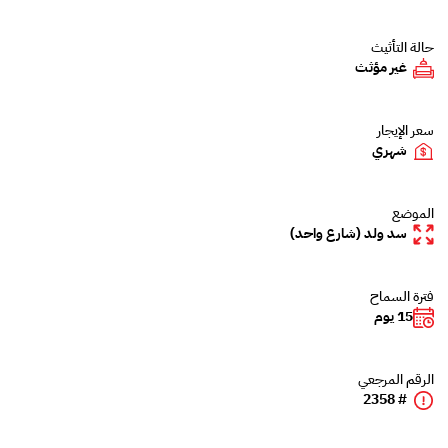
حالة التأثيث
غير مؤثث
سعر الإيجار
شهري
الموضع
سد ولد (شارع واحد)
فترة السماح
15 يوم
الرقم المرجعي
# 2358