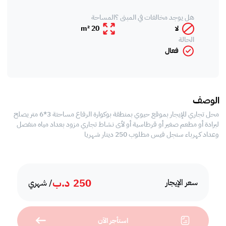
هل يوجد مخالفات في المبنى ؟
المساحة
لا
20 m²
الحالة
فعال
الوصف
محل تجاري للإيجار بموقع حيوي بمنطقة بوكوارة الرفاع مساحتة 3*6 متر يصلح
لبرادة أو مطعم صغير أو قرطاسية أو لأى نشاط تجاري مزود بعداد مياه منفصل
وعداد كهرباء سنجل فيس مطلوب 250 دينار شهريا
250
د.ب
سعر الإيجار
/ شهري
استأجر الآن