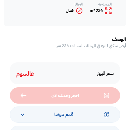
المساحة
الحالة
236 m²
فعال
الوصف
أرض سكني للبيع في الهملة ، المساحه 236 متر
عالسوم
سعر البيع
احجز وحدتك الان
قدم عرضا