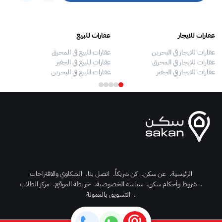
عقارات للايجار
عقارات للبيع
فلل
عقارات للايجار في البحرين
عقارات للبيع في المحرق
بيو
عقارات للايجار في المحرق
عقارات للبيع في الجفير
فلل
عقارات للايجار في الجفير
عقارات للبيع في البحرين
فلل
الرئيسية
.
عن سكن
.
كن شريكاً
.
اتصل بنا
.
الشكاوي والاقتراحات
.
شروط وأحكام سكن
.
سياسة الخصوصية
.
خريطة الموقع
.
مركز الطلاب
رك الآن
.
التسويق بالعمولة
دخول