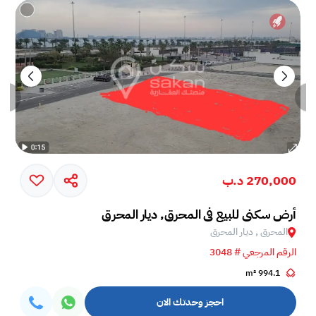
270,000 د.ب
أرض سكني للبيع في المحرق, ديار المحرق
المحرق , ديار المحرق
الرقم المرجعي # 3048
994.1 m²
احجز وحدتك الان