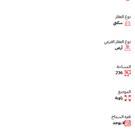
نوع العقار
سكني
نوع العقار الفرعي
أرض
المساحة
236
الموضع
زاوية
فترة السماح
لا يوجد