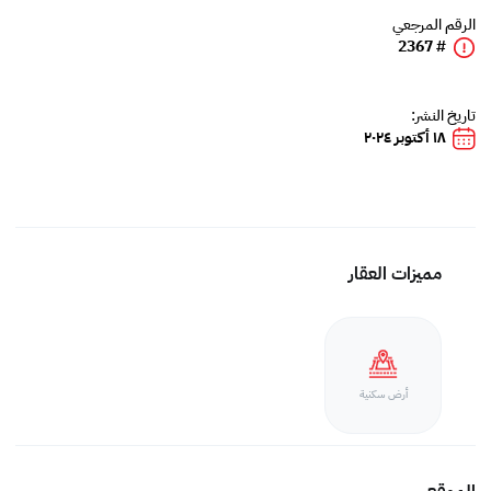
الرقم المرجعي
# 2367
تاريخ النشر:
١٨ أكتوبر ٢٠٢٤
مميزات العقار
أرض سكنية