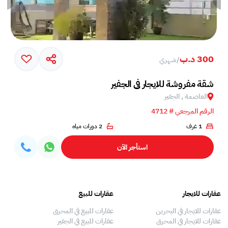
300 د.ب
/
شهري
شقة مفروشة للايجار في الجفير
العاصمة , الجفير
الرقم المرجعي # 4712
1 غرف
2 دورات مياه
استأجر الآن
عقارات للايجار
عقارات للبيع
فلل
عقارات للايجار في البحرين
عقارات للبيع في المحرق
بيو
عقارات للايجار في المحرق
عقارات للبيع في الجفير
فلل