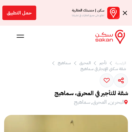
سكن | منصتك العقارية
حمل التطبيق
اطلع على جميع العقارات في تطبيقنا
تأجير
المحرق
سماهيج
الرئيسية
 بالعمولة
شقة سكني للإيجار في سماهيج
Engl
بحرين
شقة للتأجير في المحرق، سماهيج
البحرين, المحرق, سماهيج