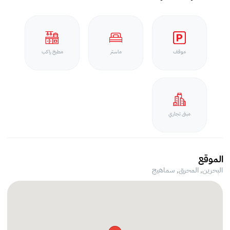
موقف
ماستر
مطبخ راكب
مبنى تجاري
الموقع
البحرين, المحرق,
سماهيج