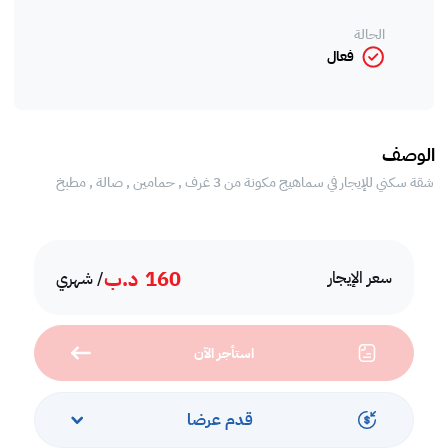
الحالة
فعال
الوصف
شقة سكني للإيجار في سماهيج مكونة من 3 غرف , حمامين , صالة , مطبخ
160
د.ب
سعر الإيجار
/ شهري
استأجر الآن
قدم عرضا