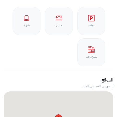
موقف
ماستر
بلكونة
مطبخ راكب
الموقع
البحرين, المحرق,
الحد