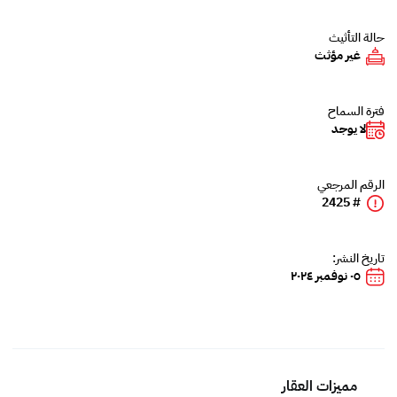
حالة التأثيث
غير مؤثث
فترة السماح
لا يوجد
الرقم المرجعي
# 2425
تاريخ النشر:
٠٥ نوفمبر ٢٠٢٤
مميزات العقار