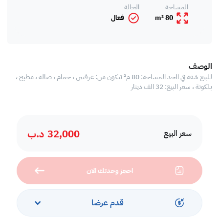
المساحة
الحالة
80 m²
فعال
الوصف
للبيع شقة في الحد المساحة: 80 م² تتكون من: غرفتين ، حمام ، صالة ، مطبخ ،
بلكونة ، سعر البيع: 32 الف دينار
32,000
د.ب
سعر البيع
احجز وحدتك الان
قدم عرضا