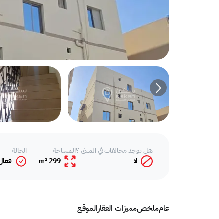
هل يوجد مخالفات في المبنى ؟
المساحة
الحالة
لا
299 m²
فعال
عام
ملخص
مميزات العقار
الموقع