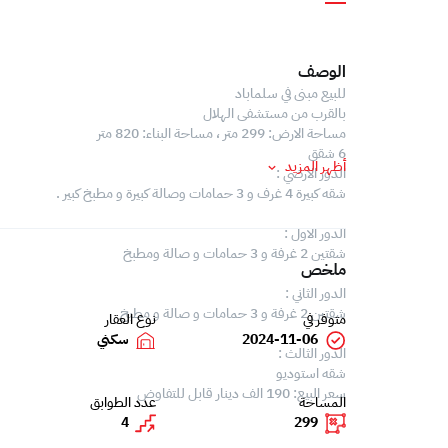
الوصف
للبيع مبنى في سلماباد
بالقرب من مستشفى الهلال
مساحة الارض: 299 متر ، مساحة البناء: 820 متر
6 شقق
أظهر المزيد
الدور الارضي :
شقه كبيرة 4 غرف و 3 حمامات وصالة كبيرة و مطبخ كبير .
الدور الاول :
شقتين 2 غرفة و 3 حمامات و صالة ومطبخ
ملخص
الدور الثاني :
شقتين 2 غرفة و 3 حمامات و صالة و مطبخ
متوفر في
نوع العقار
2024-11-06
سكني
الدور الثالث :
شقه استوديو
سعر البيع: 190 الف دينار قابل للتفاوض
المساحة
عدد الطوابق
4
299