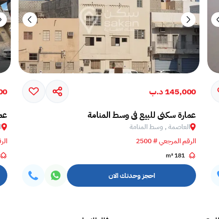
145,000 د.ب
000
عمارة سكني للبيع في وسط المنامة
عما
العاصمة , وسط المنامة
ا
الرقم المرجعي # 2500
الرق
181 m²
احجز وحدتك الان