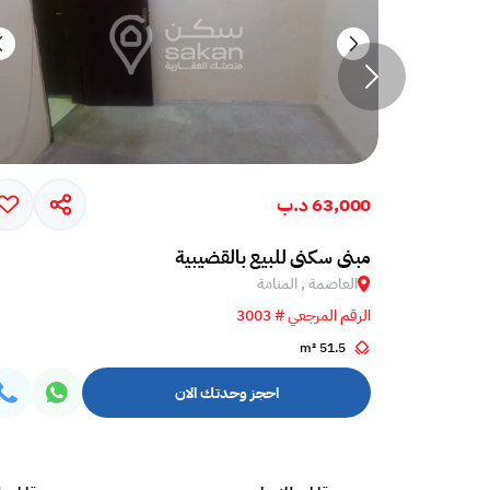
63,000 د.ب
مبنى سكنى للبيع بالقضيبية
العاصمة , المنامة
الرقم المرجعي # 3003
51.5 m²
احجز وحدتك الان