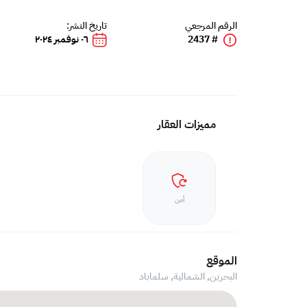
الرقم المرجعي
تاريخ النشر:
# 2437
٠٦ نوفمبر ٢٠٢٤
مميزات العقار
أمن
الموقع
البحرين, الشمالية,
سلماباد