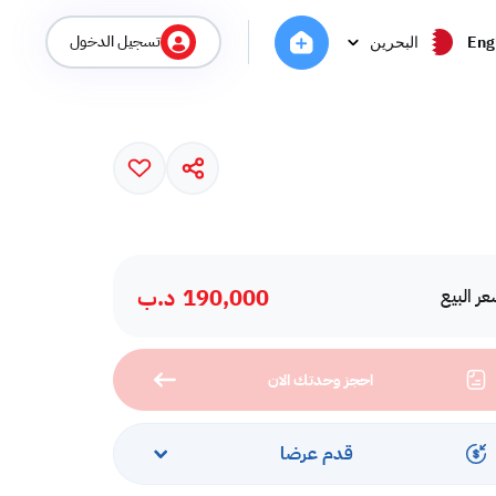
تسجيل الدخول
Eng
البحرين
190,000
د.ب
ر البيع
احجز وحدتك الان
قدم عرضا