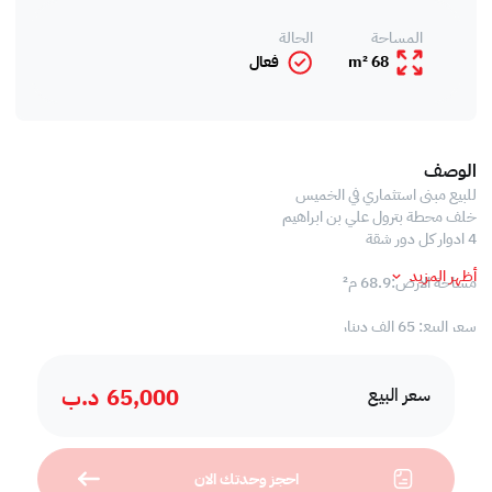
المساحة
الحالة
68 m²
فعال
الوصف
للبيع مبنى استثماري في الخميس
خلف محطة بترول علي بن ابراهيم
4 ادوار كل دور شقة
أظهر المزيد
مساحة الارض:68.9 م²
سعر البيع: 65 الف دينار
65,000
د.ب
سعر البيع
احجز وحدتك الان