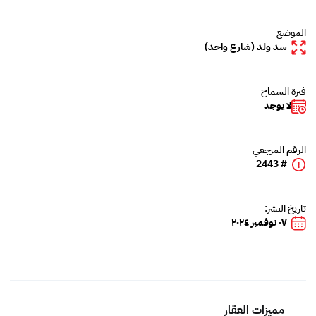
الموضع
سد ولد (شارع واحد)
فترة السماح
لا يوجد
الرقم المرجعي
# 2443
تاريخ النشر:
٠٧ نوفمبر ٢٠٢٤
مميزات العقار