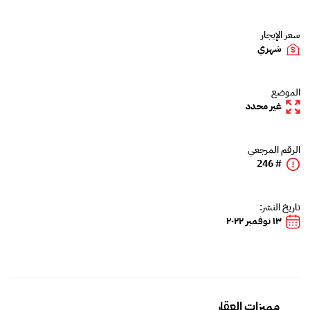
سعر الإيجار
شهري
الموضع
غير محدد
الرقم المرجعي
# 246
تاريخ النشر:
١٣ نوفمبر ٢٠٢٢
مميزات العقار