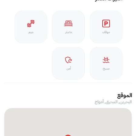
موقف
ماستر
جيم
مسبح
أمن
الموقع
البحرين, المحرق,
أمواج