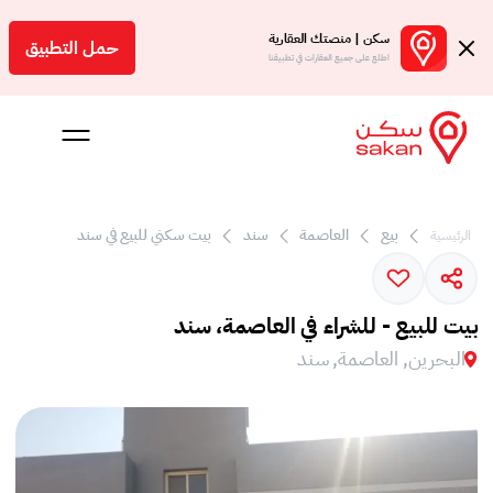
سكن | منصتك العقارية
حمل التطبيق
اطلع على جميع العقارات في تطبيقنا
بيع
العاصمة
سند
بيت سكني للبيع في سند
الرئيسية
 بالعمولة
Engl
بيت للبيع - للشراء في العاصمة، سند
بحرين
البحرين, العاصمة, سند