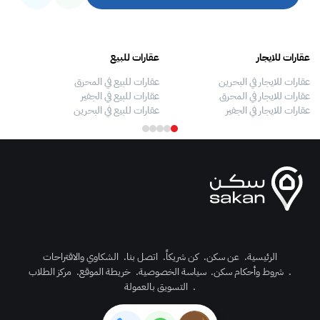
عقارات للايجار
عقارات للبيع
فلل
عقارات للايجار في البحرين
عقارات للبيع في المحرق
بيو
عقارات للايجار في المحرق
عقارات للبيع في الجفير
فلل
عقارات للايجار في الجفير
عقارات للبيع في البحرين
فلل
الرئيسية
.
عن سكن
.
كن شريكاً
.
اتصل بنا
.
الشكاوي والاقتراحات
.
شروط وأحكام سكن
.
سياسة الخصوصية
.
خريطة الموقع
.
مركز الطلاب
رك الآن
.
التسويق بالعمولة
دخول