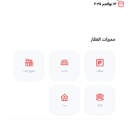
١٢ نوفمبر ٢٠٢٤
مميزات العقار
موقف
ماستر
مطبخ راكب
غرفة
بيت