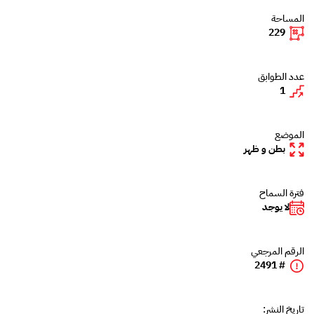
المساحة
229
عدد الطوابق
1
الموضع
بطن و ظهر
فترة السماح
لا يوجد
الرقم المرجعي
# 2491
تاريخ النشر: