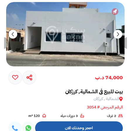
74,000 د.ب
بيت للبيع في الشمالية, كرزكان
الشمالية , كرزكان
الرقم المرجعي # 3054
2 غرف
3 دورات مياه
120 m²
احجز وحدتك الان