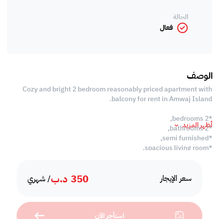
الحالة
فعال
الوصف
Cozy and bright 2 bedroom reasonably priced apartment with
balcony for rent in Amwaj Island.
*2 bedrooms,
أظهر المزيد
*2 bathrooms,
*semi furnished,
*spacious living room,
*open kitchen with all the appliances,
*balcony,
350
د.ب
*laundry room,
سعر الإيجار
/ شهري
*gym,
*swimming pool,
*reserved car parking,
استأجر الآن
*24 hours security.