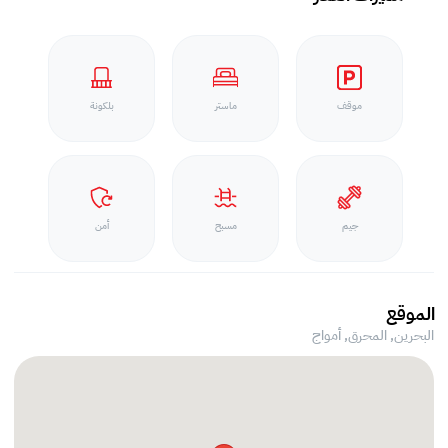
موقف
ماستر
بلكونة
جيم
مسبح
أمن
الموقع
البحرين, المحرق,
أمواج