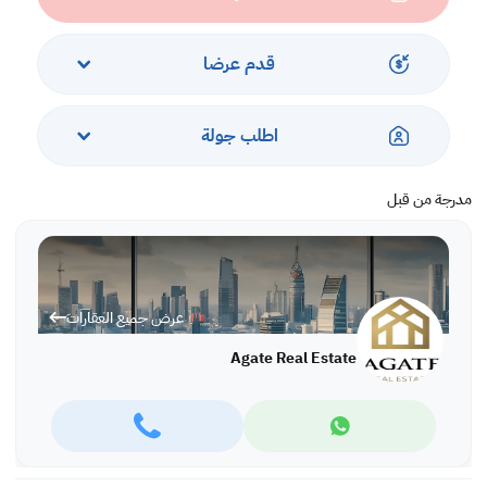
Rent: BD 350 inclusive
Ref: TTAI5360
قدم عرضا
More variety of properties are available in different locations in
Bahrain,
اطلب جولة
For more information and viewing please call or WhatsApp:
Tatiana Stefanova: +973 66651959, office: +973 17280288
مدرجة من قبل
عرض جميع العقارات
Agate Real Estate