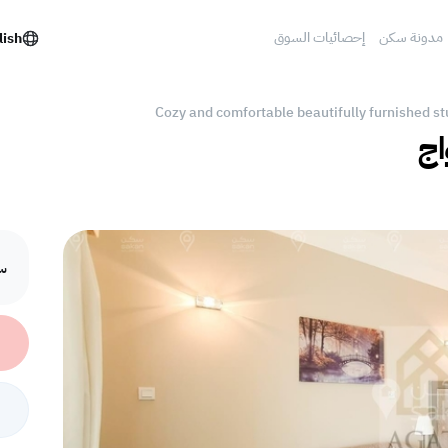
مدونة سكن
إحصائيات السوق
lish
Cozy and comfortable beautifully furnished s
اج
سع