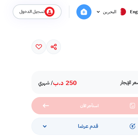
تسجيل الدخول
Eng
البحرين
250
د.ب
ر الإيجار
/ شهري
استأجر الآن
قدم عرضا