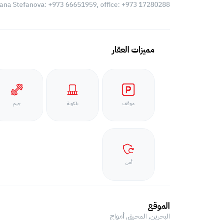
iana Stefanova: +973 66651959, office: +973 17280288
مميزات العقار
موقف
بلكونة
جيم
أمن
الموقع
البحرين, المحرق,
أمواج