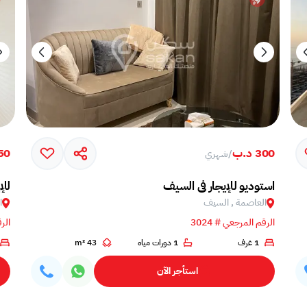
300 د.ب
50 د.
/
شهري
استوديو للإيجار في السيف
للإ
العاصمة , السيف
ا
الرقم المرجعي # 3024
الرق
1 غرف
1 دورات مياه
43 m²
استأجر الآن