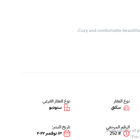
Cozy and comfortable beautiful
نوع العقار
نوع العقار الفرعي
سكني
ستوديو
الرقم المرجعي
تاريخ النشر:
More variety of p
# 252
١٣ نوفمبر ٢٠٢٢
For