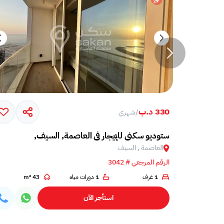
330 د.ب
/
شهري
ستوديو سكني للإيجار في العاصمة, السيف,
العاصمة , السيف
الرقم المرجعي # 3042
1 غرف
1 دورات مياه
43 m²
استأجر الآن