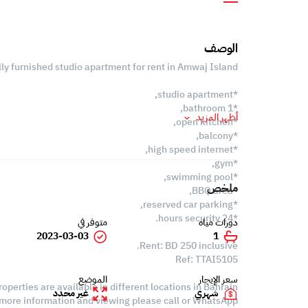
الوصف
ly furnished studio apartment for rent in Amwaj Island.
*studio apartment,
*1 bathroom,
أظهر المزيد
*open kitchen,
*balcony,
*high speed internet,
*gym,
*swimming pool,
ملخص
*BBQ area,
*reserved car parking,
*24 hours security.
دورات مياه
متوفر في
2023-03-03
1
Rent: BD 250 inclusive.
Ref: TTAI5105
سعر الإيجار
الموضع
roperties are available in different locations in Bahrain,
شهري
غير محدد
 more information and viewing please call or WhatsApp: