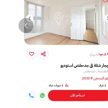
ب
300 د.ب
/
شهري
/
شه
يجار شقة في جدحفص استوديو
ستوديو سكني
لعاصمة , جدحفص
العاصمة , ا
م المرجعي # 2530
الرقم المرجعي # 9
1 غرف
1 دورات مياه
1 غرف
استأجر الآن