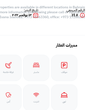
roperties are available in different locations in Bahrain,
الرقم المرجعي
تاريخ النشر:
 more information and viewing please call or WhatsApp:
# 31
١٣ نوفمبر ٢٠٢٢
Ivana Ivanova: +973 66663360, office: +973 17280288
مميزات العقار
موقف
ماستر
غرفة خادمة
لوبي
انترنت
أمن