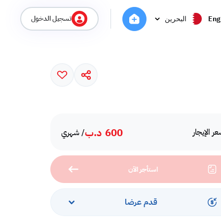
تسجيل الدخول
Eng
البحرين
600
د.ب
ر الإيجار
/ شهري
استأجر الآن
قدم عرضا