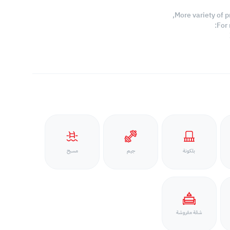
More variety of p
For
بلكونة
جيم
مسبح
شقة مفروشة