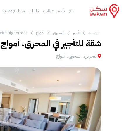
بيع
تأجير
عطلات
طلبات
مشاريع عقارية
تأجير
المحرق
أمواج
th big terrace
الرئيسية
شقة للتأجير في المحرق، أمواج
البحرين, المحرق, أمواج