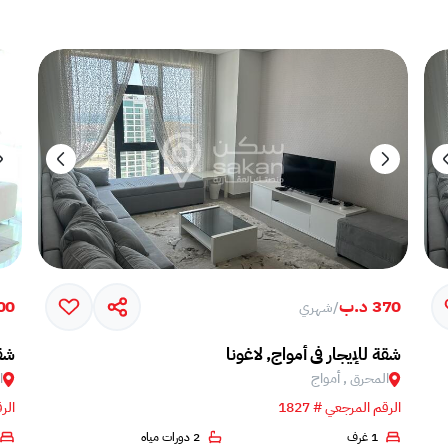
370 د.ب
,600
/
شهري
شقة للإيجار في أمواج, لاغونا
شقة
المحرق , أمواج
ا
الرقم المرجعي # 1827
الرق
1 غرف
2 دورات مياه