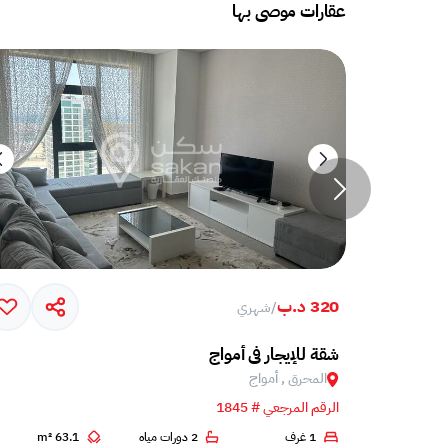
عقارات موصى بها
320 د.ب
/
شهري
امل مع تراس ضخم في جزيرة أمواج
شقة للإيجار في أمواج
المحرق , أمواج
الرقم المرجعي # 1845
2
1 غرف
2 دورات مياه
63.1 m²