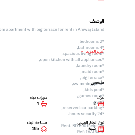
الوصف
 apartment with big terrace for rent in Amwaj Island.
*2 bedrooms,
*4 bathrooms,
أظهر المزيد
*spacious living room,
*open kitchen with all appliances,
*laundry room,
*maid room,
*big terrace,
ملخص
*swimming pool,
*kids pool,
*games room,
غرف
دورات مياه
*gym,
4
2
*reserved car parking,
*24 hours security.
نوع العقار الفرعي
مساحة البناء
Rent: BD 600 inclusive
شقة
185
Ref: IVAI5498