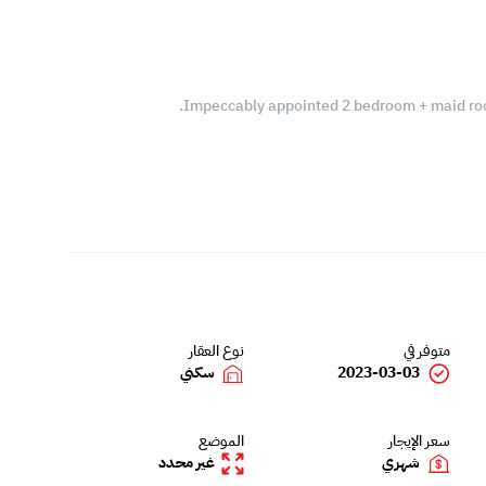
Impeccably appointed 2 bedroom + maid room
متوفر في
نوع العقار
2023-03-03
سكني
سعر الإيجار
الموضع
شهري
غير محدد