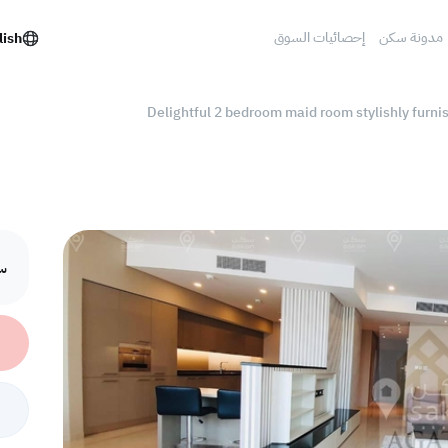
مدونة سكن
إحصائيات السوق
lish
Delightful 2 bedroom maid room stylishly furn
سع