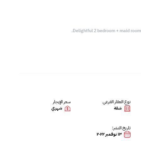
Delightful 2 bedroom + maid room 
نوع العقار الفرعي
سعر الإيجار
شقة
شهري
تاريخ النشر:
١٣ نوفمبر ٢٠٢٢