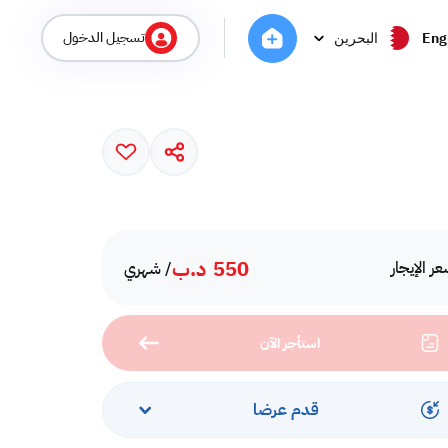
تسجيل الدخول
Eng
البحرين
550
د.ب
ر الإيجار
/ شهري
استأجر الآن
قدم عرضا