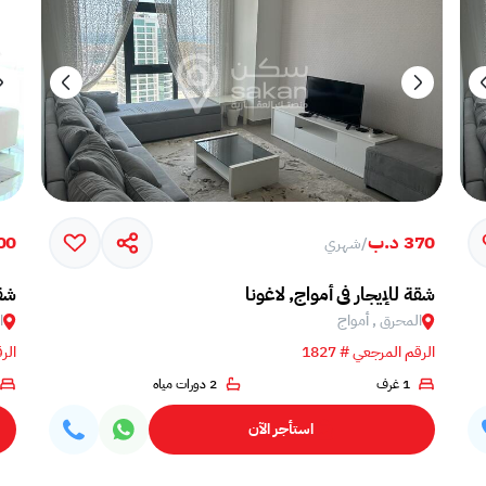
370 د.ب
,600
/
شهري
شقة للإيجار في أمواج, لاغونا
شقة
المحرق , أمواج
ا
الرقم المرجعي # 1827
الرق
1 غرف
2 دورات مياه
استأجر الآن