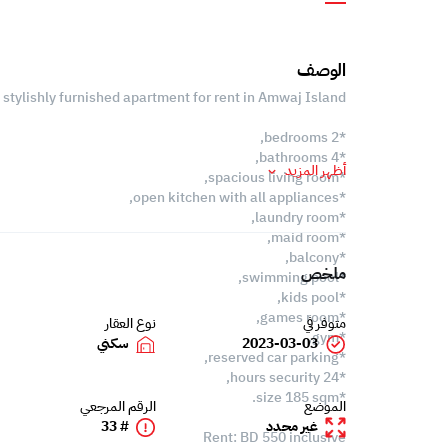
الوصف
stylishly furnished apartment for rent in Amwaj Island.
*2 bedrooms,
*4 bathrooms,
أظهر المزيد
*spacious living room,
*open kitchen with all appliances,
*laundry room,
*maid room,
*balcony,
ملخص
*swimming pool,
*kids pool,
*games room,
متوفر في
نوع العقار
*gym,
2023-03-03
سكني
*reserved car parking,
*24 hours security,
*size 185 sqm.
الموضع
الرقم المرجعي
غير محدد
# 33
Rent: BD 550 inclusive