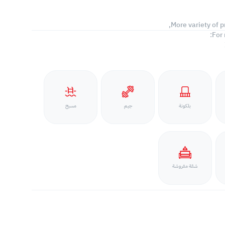
More variety of p
For
بلكونة
جيم
مسبح
شقة مفروشة