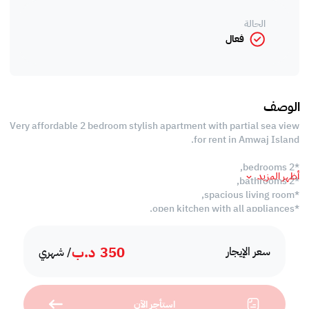
الحالة
فعال
الوصف
Very affordable 2 bedroom stylish apartment with partial sea view
for rent in Amwaj Island.
*2 bedrooms,
أظهر المزيد
*2 bathrooms,
*spacious living room,
*open kitchen with all appliances,
*laundry room,
*balcony,
350
د.ب
*swimming pool,
سعر الإيجار
/ شهري
*BBQ area,
*gym,
*outdoor kids play area,
استأجر الآن
*reserved car parking,