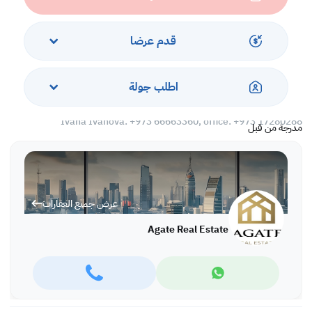
*24 hours security.
Rent: BD 350 inclusive.
قدم عرضا
Ref: IVAI5488
More variety of properties are available in different locations in
اطلب جولة
Bahrain,
For more information and viewing please call or WhatsApp:
Ivana Ivanova: +973 66663360, office: +973 17280288
مدرجة من قبل
عرض جميع العقارات
Agate Real Estate