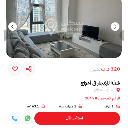
320 د.ب
/
شهري
خم في جزيرة أمواج
شقة للإيجار في أمواج
المحرق , أمواج
الرقم المرجعي # 1845
1 غرف
2 دورات مياه
63.1 m²
استأجر الآن