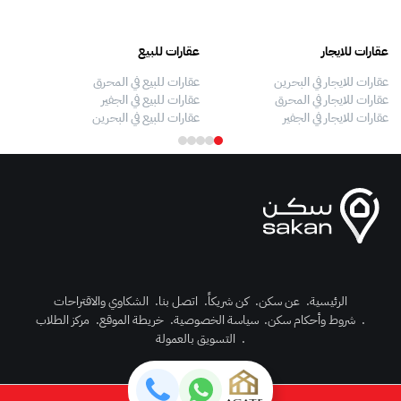
عقارات للايجار
عقارات للبيع
فلل
عقارات للايجار في البحرين
عقارات للبيع في المحرق
بيو
عقارات للايجار في المحرق
عقارات للبيع في الجفير
فلل
عقارات للايجار في الجفير
عقارات للبيع في البحرين
فلل
الرئيسية
.
عن سكن
.
كن شريكاً
.
اتصل بنا
.
الشكاوي والاقتراحات
.
شروط وأحكام سكن
.
سياسة الخصوصية
.
خريطة الموقع
.
مركز الطلاب
رك الآن
.
التسويق بالعمولة
دخول