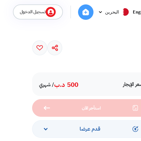
تسجيل الدخول
Eng
البحرين
500
د.ب
ر الإيجار
/ شهري
استأجر الآن
قدم عرضا