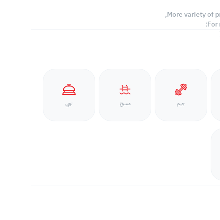
More variety of p
For
جيم
مسبح
لوبي