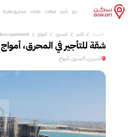
بيع
تأجير
عطلات
طلبات
مشاريع عقارية
تأجير
المحرق
أمواج
dern apartment
الرئيسية
شقة للتأجير في المحرق، أمواج
البحرين, المحرق, أمواج