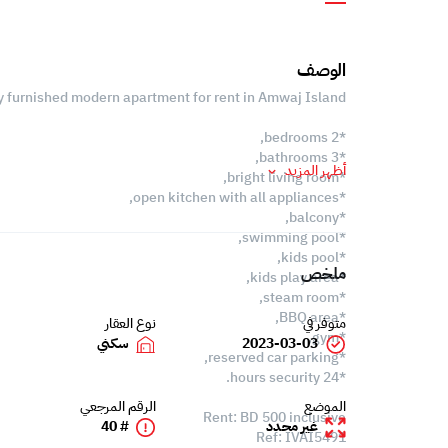
الوصف
 furnished modern apartment for rent in Amwaj Island.
*2 bedrooms,
*3 bathrooms,
أظهر المزيد
*bright living room,
*open kitchen with all appliances,
*balcony,
*swimming pool,
*kids pool,
ملخص
*kids play area,
*steam room,
*BBQ area,
متوفر في
نوع العقار
*gym,
2023-03-03
سكني
*reserved car parking,
*24 hours security.
الموضع
الرقم المرجعي
Rent: BD 500 inclusive
غير محدد
# 40
Ref: IVAI5491