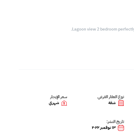
Lagoon view 2 bedroom perfectly
نوع العقار الفرعي
سعر الإيجار
شقة
شهري
تاريخ النشر:
١٣ نوفمبر ٢٠٢٢