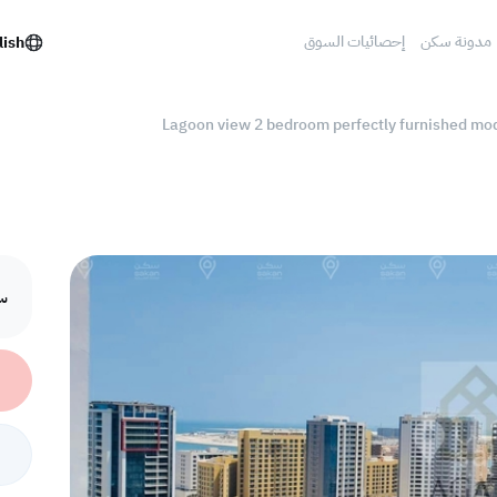
مدونة سكن
إحصائيات السوق
lish
Lagoon view 2 bedroom perfectly furnished mo
سع