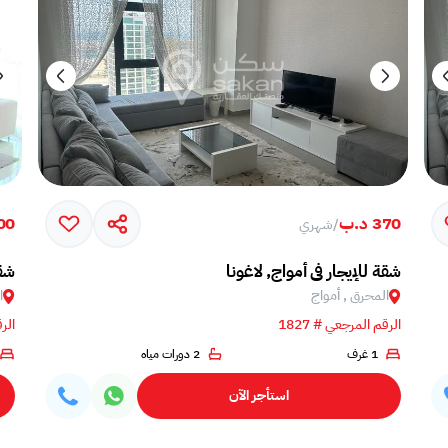
370 د.ب
,600
/
شهري
شقة للإيجار في أمواج, لاغونا
شقة
المحرق , أمواج
ا
الرقم المرجعي # 1827
الرق
1 غرف
2 دورات مياه
استأجر الآن